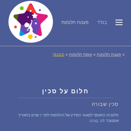
פירוש חלומות
בס"ד
פענוח חלומות
יומן החלומות שלך (0)
סמלים בחלום
>
פענוח חלומות
>
אוסף חלומות
>
311110
אוסף החלומות
על מה חולמים
חלום על סכין
סכין שבורה
חלומות נפוצים
חלום זה התווסף למאגר המידע של החלומות לפני 7 שנים בתאריך
אוקטובר 26, 2019
רכישת אוצר החלומות
$