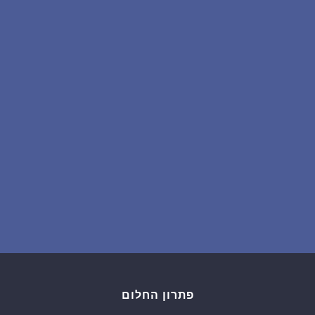
שאלות נפוצות
פענוח חלום אנושי
עלינו
מדיניות פרטיות
הסכם שימוש
1
פתרון החלום