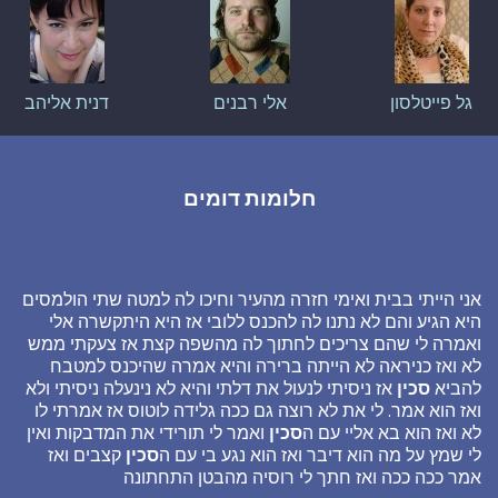
גל פייטלסון
אלי רבנים
דנית אליהב
חלומות דומים
אני הייתי בבית ואימי חזרה מהעיר וחיכו לה למטה שתי הולמסים
היא הגיע והם לא נתנו לה להכנס ללובי אז היא היתקשרה אלי
ואמרה לי שהם צריכים לחתוך לה מהשפה קצת אז צעקתי ממש
לא ואז כניראה לא הייתה ברירה והיא אמרה שהיכנס למטבח
להביא
סכין
אז ניסיתי לנעול את דלתי והיא לא נינעלה ניסיתי ולא
ואז הוא אמר. לי את לא רוצה גם ככה גלידה לוטוס אז אמרתי לו
לא ואז הוא בא אליי עם ה
סכין
ואמר לי תורידי את המדבקות ואין
לי שמץ על מה הוא דיבר ואז הוא נגע בי עם ה
סכין
קצבים ואז
אמר ככה ככה ואז חתך לי רוסיה מהבטן התחתונה