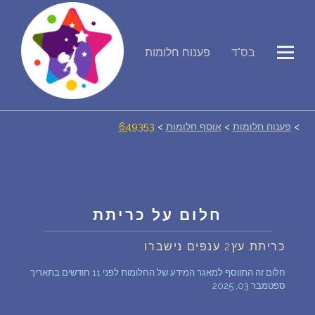
פירוש חלומות
בס"ד
פענוח חלומות
יומן החלומות שלך (0)
>
פענוח חלומות
>
אוסף חלומות
>
649353
סמלים בחלום
אוסף החלומות
על מה חולמים
חלום על כריתת
כריתת עץ2 ענפים נישברו
חלומות נפוצים
חלום זה התווסף למאגר המידע של החלומות לפני 11 חודשים בתאריך
ספטמבר 03, 2025
רכישת אוצר החלומות
$