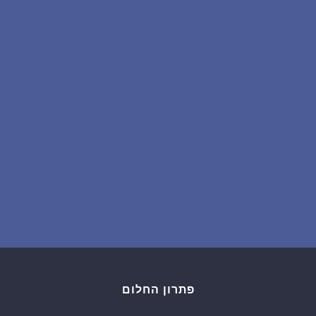
שאלות נפוצות
פענוח חלום אנושי
עלינו
מדיניות פרטיות
הסכם שימוש
3
פתרון החלום