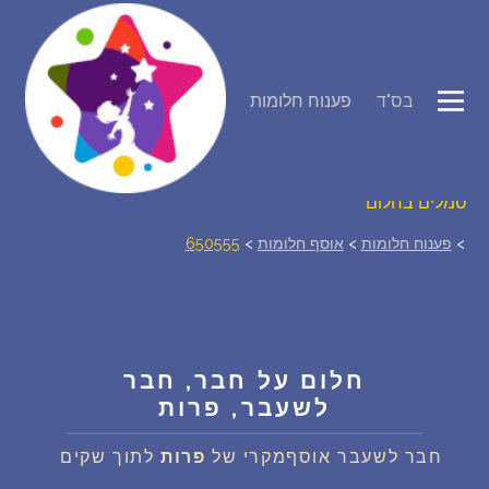
פירוש חלומות
בס"ד
פענוח חלומות
יומן החלומות שלך (0)
סמלים בחלום
>
פענוח חלומות
>
אוסף חלומות
>
650555
אוסף החלומות
על מה חולמים
חלום על חבר, חבר
חלומות נפוצים
לשעבר, פרות
רכישת אוצר החלומות
$
חבר לשעבר אוסףמקרי של
פרות
לתוך שקים