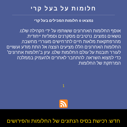
חלומות על בעל קרי
שאלות נפוצות
נמצאו 0 חלומות המכילים בעל קרי
פענוח חלום אנושי
אוסף החלומות האחרונים ששותפו על ידי הקהילה שלנו.
נושאים נפוצים, נרטיבים מסקרנים וסמליות ייחודית.
עלינו
מהרפתקאות מלאות חיים לתרחישים מעוררי מחשבה,
החלומות האחרונים הללו מציעים הצצה אל התת מודע ועשויים
לעורר תובנות על עולם החלומות שלנו. עיון ב"חלומות אחרונים"
מדיניות פרטיות
כדי למצוא השראה, להתחבר לאחרים ולהעמיק בממלכה
המרתקת של החלומות.
הסכם שימוש
1
5
חדש: רכישת בסיס הנתונים של החלומות והפירושים