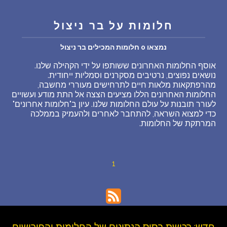
שאלות נפוצות
חלומות על בר ניצול
פענוח חלום אנושי
נמצאו 0 חלומות המכילים בר ניצול
אוסף החלומות האחרונים ששותפו על ידי הקהילה שלנו.
עלינו
נושאים נפוצים, נרטיבים מסקרנים וסמליות ייחודית.
מהרפתקאות מלאות חיים לתרחישים מעוררי מחשבה,
החלומות האחרונים הללו מציעים הצצה אל התת מודע ועשויים
מדיניות פרטיות
לעורר תובנות על עולם החלומות שלנו. עיון ב"חלומות אחרונים"
כדי למצוא השראה, להתחבר לאחרים ולהעמיק בממלכה
המרתקת של החלומות.
הסכם שימוש
3
1
חדש: רכישת בסיס הנתונים של החלומות והפירושים