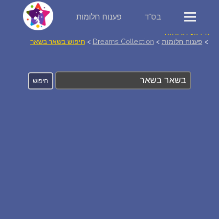
בס"ד
פענוח חלומות
פירוש חלומות
>
פענוח חלומות
>
Dreams Collection
>
חיפוש בשאר בשאר
יומן החלומות שלך (0)
סמלים בחלום
אוסף החלומות
על מה חולמים
חלומות נפוצים
רכישת אוצר החלומות
$