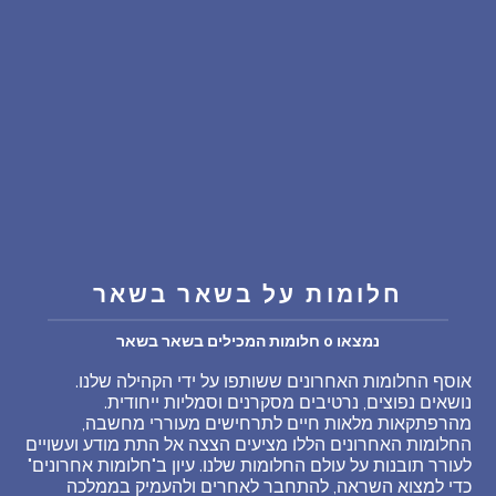
שאלות נפוצות
פענוח חלום אנושי
עלינו
מדיניות פרטיות
הסכם שימוש
חלומות על בשאר בשאר
נמצאו 0 חלומות המכילים בשאר בשאר
3
אוסף החלומות האחרונים ששותפו על ידי הקהילה שלנו.
נושאים נפוצים, נרטיבים מסקרנים וסמליות ייחודית.
מהרפתקאות מלאות חיים לתרחישים מעוררי מחשבה,
החלומות האחרונים הללו מציעים הצצה אל התת מודע ועשויים
לעורר תובנות על עולם החלומות שלנו. עיון ב"חלומות אחרונים"
כדי למצוא השראה, להתחבר לאחרים ולהעמיק בממלכה