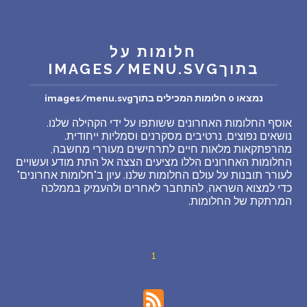
שאלות נפוצות
חלומות על
פענוח חלום אנושי
בתוךIMAGES/MENU.SVG
עלינו
נמצאו 0 חלומות המכילים בתוךimages/menu.svg
אוסף החלומות האחרונים ששותפו על ידי הקהילה שלנו.
נושאים נפוצים, נרטיבים מסקרנים וסמליות ייחודית.
מדיניות פרטיות
מהרפתקאות מלאות חיים לתרחישים מעוררי מחשבה,
החלומות האחרונים הללו מציעים הצצה אל התת מודע ועשויים
לעורר תובנות על עולם החלומות שלנו. עיון ב"חלומות אחרונים"
הסכם שימוש
כדי למצוא השראה, להתחבר לאחרים ולהעמיק בממלכה
המרתקת של החלומות.
6
1