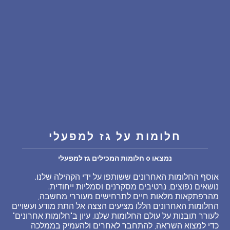
שאלות נפוצות
פענוח חלום אנושי
עלינו
מדיניות פרטיות
הסכם שימוש
חלומות על גז למפעלי
נמצאו 0 חלומות המכילים גז למפעלי
21
אוסף החלומות האחרונים ששותפו על ידי הקהילה שלנו.
נושאים נפוצים, נרטיבים מסקרנים וסמליות ייחודית.
מהרפתקאות מלאות חיים לתרחישים מעוררי מחשבה,
החלומות האחרונים הללו מציעים הצצה אל התת מודע ועשויים
לעורר תובנות על עולם החלומות שלנו. עיון ב"חלומות אחרונים"
כדי למצוא השראה, להתחבר לאחרים ולהעמיק בממלכה