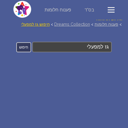
בס"ד
פענוח חלומות
פירוש חלומות
>
פענוח חלומות
>
Dreams Collection
>
חיפוש גז למפעלי
יומן החלומות שלך (0)
סמלים בחלום
אוסף החלומות
על מה חולמים
חלומות נפוצים
רכישת אוצר החלומות
$