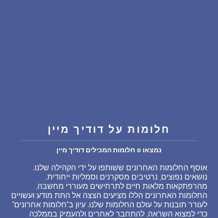
שאלות נפוצות
פענוח חלום אנושי
עלינו
מדיניות פרטיות
הסכם שימוש
חלומות על דודיך מיין
נמצאו 0 חלומות המכילים דודיך מיין
2
אוסף החלומות האחרונים ששותפו על ידי הקהילה שלנו.
נושאים נפוצים, נרטיבים מסקרנים וסמליות ייחודית.
מהרפתקאות מלאות חיים לתרחישים מעוררי מחשבה,
החלומות האחרונים הללו מציעים הצצה אל התת מודע ועשויים
לעורר תובנות על עולם החלומות שלנו. עיון ב"חלומות אחרונים"
כדי למצוא השראה, להתחבר לאחרים ולהעמיק בממלכה