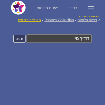
בס"ד
פענוח חלומות
פירוש חלומות
>
פענוח חלומות
>
Dreams Collection
>
חיפוש דודיך מיין
יומן החלומות שלך (0)
סמלים בחלום
אוסף החלומות
על מה חולמים
חלומות נפוצים
רכישת אוצר החלומות
$