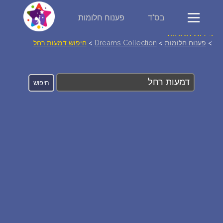
בס"ד
פענוח חלומות
פירוש חלומות
>
פענוח חלומות
>
Dreams Collection
>
חיפוש דמעות רחל
יומן החלומות שלך (0)
סמלים בחלום
אוסף החלומות
על מה חולמים
חלומות נפוצים
רכישת אוצר החלומות
$