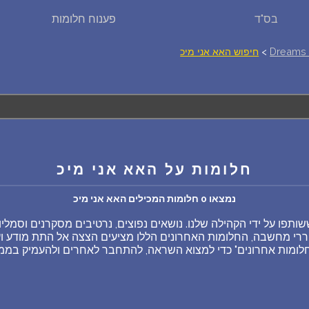
בס"ד
פענוח חלומות
פירוש חלומות
Dreams 
>
חיפוש האא אני מיכ
יומן החלומות שלך (0)
סמלים בחלום
חלומות על האא אני מיכ
אוסף החלומות
נמצאו 0 חלומות המכילים האא אני מיכ
על מה חולמים
תפו על ידי הקהילה שלנו. נושאים נפוצים, נרטיבים מסקרנים וסמלי
רי מחשבה, החלומות האחרונים הללו מציעים הצצה אל התת מודע ועש
חלומות נפוצים
ב"חלומות אחרונים" כדי למצוא השראה, להתחבר לאחרים ולהעמיק ב
רכישת אוצר החלומות
$