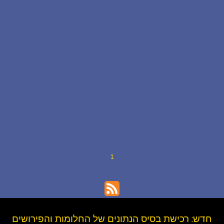
שאלות נפוצות
פענוח חלום אנושי
עלינו
מדיניות פרטיות
הסכם שימוש
1
3
חדש: רכישת בסיס הנתונים של החלומות והפירושים