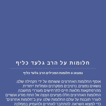
שאלות נפוצות
פענוח חלום אנושי
עלינו
מדיניות פרטיות
הסכם שימוש
חלומות על הרב גלעד כליף
נמצאו 0 חלומות המכילים הרב גלעד כליף
2
אוסף החלומות האחרונים ששותפו על ידי הקהילה שלנו.
נושאים נפוצים, נרטיבים מסקרנים וסמליות ייחודית.
מהרפתקאות מלאות חיים לתרחישים מעוררי מחשבה,
החלומות האחרונים הללו מציעים הצצה אל התת מודע ועשויים
לעורר תובנות על עולם החלומות שלנו. עיון ב"חלומות אחרונים"
כדי למצוא השראה, להתחבר לאחרים ולהעמיק בממלכה