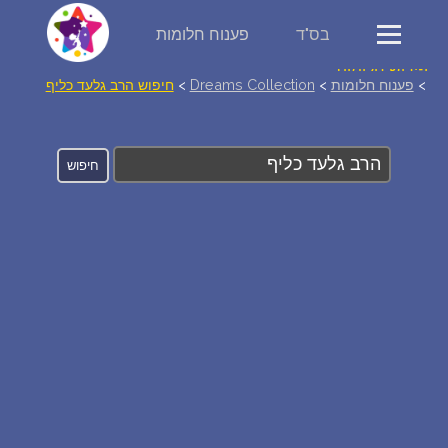
בס"ד
פענוח חלומות
פירוש חלומות
>
פענוח חלומות
>
Dreams Collection
>
חיפוש הרב גלעד כליף
יומן החלומות שלך (0)
סמלים בחלום
אוסף החלומות
על מה חולמים
חלומות נפוצים
רכישת אוצר החלומות
$