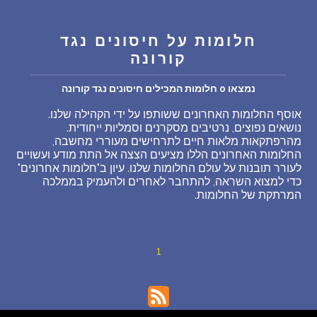
שאלות נפוצות
חלומות על חיסונים נגד
קורונה
פענוח חלום אנושי
נמצאו 0 חלומות המכילים חיסונים נגד קורונה
עלינו
אוסף החלומות האחרונים ששותפו על ידי הקהילה שלנו.
נושאים נפוצים, נרטיבים מסקרנים וסמליות ייחודית.
מהרפתקאות מלאות חיים לתרחישים מעוררי מחשבה,
מדיניות פרטיות
החלומות האחרונים הללו מציעים הצצה אל התת מודע ועשויים
לעורר תובנות על עולם החלומות שלנו. עיון ב"חלומות אחרונים"
כדי למצוא השראה, להתחבר לאחרים ולהעמיק בממלכה
הסכם שימוש
המרתקת של החלומות.
2
1