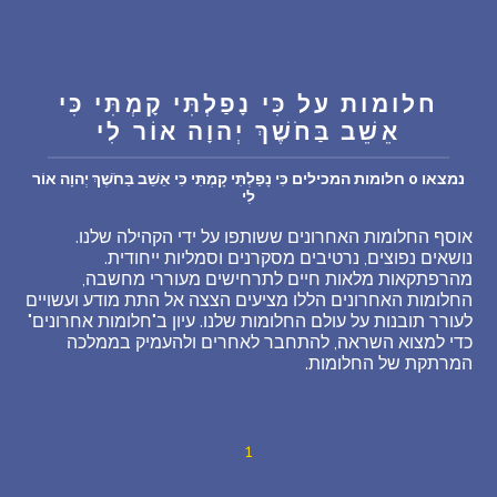
שאלות נפוצות
פענוח חלום אנושי
חלומות על כִּי נָפַלְתִּי קָמְתִּי כִּי
אֵשֵׁב בַּחֹשֶׁךְ יְהוָה אוֹר לִי
עלינו
נמצאו 0 חלומות המכילים כִּי נָפַלְתִּי קָמְתִּי כִּי אֵשֵׁב בַּחֹשֶׁךְ יְהוָה אוֹר
לִי
מדיניות פרטיות
אוסף החלומות האחרונים ששותפו על ידי הקהילה שלנו.
נושאים נפוצים, נרטיבים מסקרנים וסמליות ייחודית.
מהרפתקאות מלאות חיים לתרחישים מעוררי מחשבה,
הסכם שימוש
החלומות האחרונים הללו מציעים הצצה אל התת מודע ועשויים
לעורר תובנות על עולם החלומות שלנו. עיון ב"חלומות אחרונים"
כדי למצוא השראה, להתחבר לאחרים ולהעמיק בממלכה
2
המרתקת של החלומות.
1