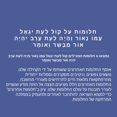
שאלות נפוצות
פענוח חלום אנושי
חלומות על קוֹל לְעֵת יִגְאַל
עַמּוֹ נָאוֹר וְהָיָה לְעֵת עֶרֶב יִהְיֶה
עלינו
אוֹר מְבַשֵּר וְאוֹמֵר
מדיניות פרטיות
נמצאו 0 חלומות המכילים קוֹל לְעֵת יִגְאַל עַמּוֹ נָאוֹר וְהָיָה לְעֵת עֶרֶב
יִהְיֶה אוֹר מְבַשֵּר וְאוֹמֵר
הסכם שימוש
אוסף החלומות האחרונים ששותפו על ידי הקהילה שלנו.
נושאים נפוצים, נרטיבים מסקרנים וסמליות ייחודית.
מהרפתקאות מלאות חיים לתרחישים מעוררי מחשבה,
1
החלומות האחרונים הללו מציעים הצצה אל התת מודע ועשויים
לעורר תובנות על עולם החלומות שלנו. עיון ב"חלומות אחרונים"
כדי למצוא השראה, להתחבר לאחרים ולהעמיק בממלכה
המרתקת של החלומות.