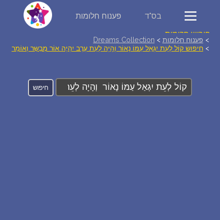
בס"ד
פענוח חלומות
פירוש חלומות
>
פענוח חלומות
>
Dreams Collection
>
חיפוש קוֹל לְעֵת יִגְאַל עַמּוֹ נָאוֹר וְהָיָה לְעֵת עֶרֶב יִהְיֶה אוֹר מְבַשֵּר וְאוֹמֵר
יומן החלומות שלך (0)
סמלים בחלום
אוסף החלומות
על מה חולמים
חלומות נפוצים
רכישת אוצר החלומות
$