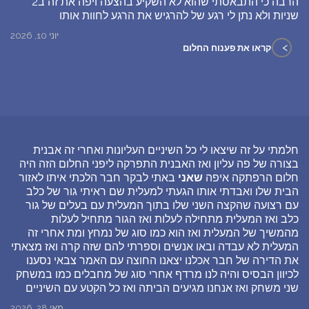
הרבה כי התבאסתי שהוא לא השקיע בהצעה ויפה את זה ב2
שניות ולא נתן לי רגע של להרגיש את הרגע לחוות אותו
יוני 10, 2026
>
קראו את פענוח החלום
חלמתי על זה שיצאו לי כל השיניים העליונות ואחרי זה אבנית
בצורה של פה עליון ואז האבנית התפרקה ליפני החלום הזה היה
חלום הרפתקה איפה
שאני
באתי לבקר חבר הלכתי איתו לאזור
הבית שלו ואבדתי אותו הגעתי למעלית שם ראיתי גור של כלב
עם רצועה שהקצה השני שלו בתוך המעלית עם בעלים של גור
כלב ואז המעלית מתחילה לעלות ואז הגור מתחיל לעלות
מהמשיך של המעלית ואז הוא כמו סוג של נמחץ ומת אחרי זה
המעלית לא עבדה ובאו אנשים וספרתי להם שזה קרה ואז מצאתי
את הדירה של חבר אכלנו יצאנו החוצה עם האמר צבאי נסענו
לכיוון הבסיס והיה לנו מרדף אחרי סוג של מחבלים כמו במשחק
שני משחק ואז אנחנו מגיעים הביתה ואז כל הקטע עם השיניים
מאי 28, 2026