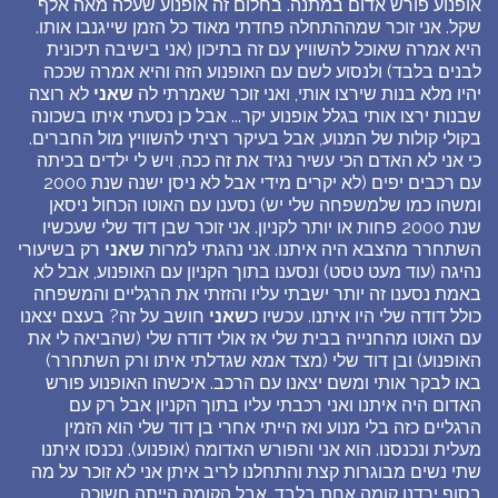
אופנוע פורש אדום במתנה. בחלום זה אופנוע שעלה מאה אלף
שקל. אני זוכר שמההתחלה פחדתי מאוד כל הזמן שייגנבו אותו.
היא אמרה שאוכל להשוויץ עם זה בתיכון (אני בישיבה תיכונית
לבנים בלבד) ולנסוע לשם עם האופנוע הזה והיא אמרה שככה
יהיו מלא בנות שירצו אותי, ואני זוכר שאמרתי לה
שאני
לא רוצה
שבנות ירצו אותי בגלל אופנוע יקר... אבל כן נסעתי איתו בשכונה
בקולי קולות של המנוע, אבל בעיקר רציתי להשוויץ מול החברים.
כי אני לא האדם הכי עשיר נגיד את זה ככה, ויש לי ילדים בכיתה
עם רכבים יפים (לא יקרים מידי אבל לא ניסן ישנה שנת 2000
ומשהו כמו שלמשפחה שלי יש) נסענו עם האוטו הכחול ניסאן
שנת 2000 פחות או יותר לקניון. אני זוכר שבן דוד שלי שעכשיו
השתחרר מהצבא היה איתנו. אני נהגתי למרות
שאני
רק בשיעורי
נהיגה (עוד מעט טסט) ונסענו בתוך הקניון עם האופנוע, אבל לא
באמת נסענו זה יותר ישבתי עליו והזזתי את הרגליים והמשפחה
כולל דודה שלי היו איתנו. עכשיו כ
שאני
חושב על זה? בעצם יצאנו
עם האוטו מהחנייה בבית שלי אז אולי דודה שלי (שהביאה לי את
האופנוע) ובן דוד שלי (מצד אמא שגדלתי איתו ורק השתחרר)
באו לבקר אותי ומשם יצאנו עם הרכב. איכשהו האופנוע פורש
האדום היה איתנו ואני רכבתי עליו בתוך הקניון אבל רק עם
הרגליים כזה בלי מנוע ואז הייתי אחרי בן דוד שלי הוא הזמין
מעלית ונכנסנו. הוא אני והפורש האדומה (אופנוע). נכנסו איתנו
שתי נשים מבוגרות קצת והתחלנו לריב איתן אני לא זוכר על מה
בסוף ירדנו קומה אחת בלבד, אבל הקומה הייתה חשוכה