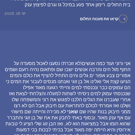
בית החולים. רימון אחד פגע במיכל גז וגרם לפיצוץ ענק
יוני 18, 2026
>
קראו את פענוח החלום
אני ורוני ועוד כמה אנשים(לא זוכרת) נסענו לאכול מסעדה על
החוף מול הים והרבה אנשים ישבו שם ופתאום נהיה רועם ושמים
אפורים צבע אפור ים גלים והים התחיל להציף את כולם והמים
הגיעו קצת אלי ואלינו אל בן זוגי ואנחנו מנסים לעבור את המים כי
הם עמוקים כבר ונכנסתי למים והייתי רגועה מאוד אפילו
שנכנסתי עמוק למים ניסיתי לשחות למעלה והצלחתי לצאת ואז
אחרי שעברנו את הגלים הלכנו לפגוש את רוני והמשפחה שלו
ושלנו ואז אמרתי לכולם להתראות עם חיבוק אבל הם לא רצו
ממני חיבוק בנות שהיו שם
שאני
לא מכירה והייתה שם מישהי
עם אף ענק מאוד. ובסוף באתי לחבק את אח של בן זוגי והתברר
שהוא הומו אבל במציאות הוא לא,. ואז הבן זוג שלי הציע לי טבעת
אירוסין והיא הייתה יפה מאוד אבל בכיתי לבכות בכי דמעות