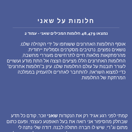
חלומות על שאני
נמצאו 48,479 חלומות המכילים שאני - עמוד 2
אוסף החלומות האחרונים ששותפו על ידי הקהילה שלנו.
נושאים נפוצים, נרטיבים מסקרנים וסמליות ייחודית.
מהרפתקאות מלאות חיים לתרחישים מעוררי מחשבה,
החלומות האחרונים הללו מציעים הצצה אל התת מודע ועשויים
לעורר תובנות על עולם החלומות שלנו. עיון ב"חלומות אחרונים"
כדי למצוא השראה, להתחבר לאחרים ולהעמיק בממלכה
המרתקת של החלומות.
קמתי לפני רגע אגיד רק את הנקודות
שאני
זוכר. קודם כל תדע
שבחלק מהסיפור אני רואה את בעל האופנוע כעצמי, ופעם כתום
מתום וג׳רי, שיש לו חברה חתולה לבנה. דודה שלי נתנה לי