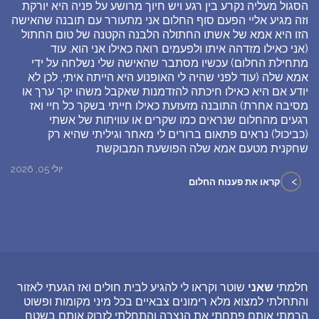
הסגול מעליה נקרע בין רגע ויש חיוך מרושע על פניה היא יורקת
וזה מגיע אליי הפעם סוף החלום אני מתעורר עם תובנה שהאישה
הזו היא אמא של אשתו החתולה הלבנה הקטנה של טום החתול
(אני כאילו מזדהה איתו ולפעמים רואה כאילו אני הוא. עוד
מתחילת החלום) עכשיו מסתבר שהאישה שלי נשלחה על ידי
אמא שלה (עוד לפני שהיה לי האופנוע היא הייתה איתי, לכן לא
יודע אם היא כאילו חיכתה להזדמנות שאקבל משהו יקר ערך או
מסיבה אחרת) התובנה מזעזעת כאילו חייתי בשקר כל חיי ואז
רגעים מהחלום שנראים כמו שקרים או עוויתות של אשתי
(כביכול) נראים פתאום ברורים לי מאחר וגיליתי שהיא רק
שחקנית מטעם אמא שלה הפושעת המבוקשת
יולי 05, 2026
>
קראו את פענוח החלום
חלמתי
שאני
שוטר וקראו לי להגיע לבית חולים ואז הגעתי לאזור
והתחלתי למצוא מלא רימונים צבאיים בכל מיני מקומות ופשוט
הרמתי אותם פתחתי את הנצרה והתחלתי לזרוק אותם בשטח