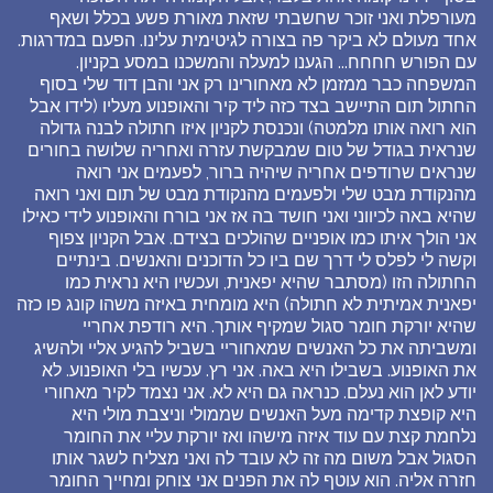
מעורפלת ואני זוכר שחשבתי שזאת מאורת פשע בכלל ושאף
אחד מעולם לא ביקר פה בצורה לגיטימית עלינו. הפעם במדרגות.
עם הפורש חחחח... הגענו למעלה והמשכנו במסע בקניון.
המשפחה כבר ממזמן לא מאחורינו רק אני והבן דוד שלי בסוף
החתול תום התיישב בצד כזה ליד קיר והאופנוע מעליו (לידו אבל
הוא רואה אותו מלמטה) ונכנסת לקניון איזו חתולה לבנה גדולה
שנראית בגודל של טום שמבקשת עזרה ואחריה שלושה בחורים
שנראים שרודפים אחריה שיהיה ברור, לפעמים אני רואה
מהנקודת מבט שלי ולפעמים מהנקודת מבט של תום ואני רואה
שהיא באה לכיווני ואני חושד בה אז אני בורח והאופנוע לידי כאילו
אני הולך איתו כמו אופניים שהולכים בצידם. אבל הקניון צפוף
וקשה לי לפלס לי דרך שם ביו כל הדוכנים והאנשים. בינתיים
החתולה הזו (מסתבר שהיא יפאנית, ועכשיו היא נראית כמו
יפאנית אמיתית לא חתולה) היא מומחית באיזה משהו קונג פו כזה
שהיא יורקת חומר סגול שמקיף אותך. היא רודפת אחריי
ומשביתה את כל האנשים שמאחוריי בשביל להגיע אליי ולהשיג
את האופנוע. בשבילו היא באה. אני רץ. עכשיו בלי האופנוע. לא
יודע לאן הוא נעלם. כנראה גם היא לא. אני נצמד לקיר מאחורי
היא קופצת קדימה מעל האנשים שממולי וניצבת מולי היא
נלחמת קצת עם עוד איזה מישהו ואז יורקת עליי את החומר
הסגול אבל משום מה זה לא עובד לה ואני מצליח לשגר אותו
חזרה אליה. הוא עוטף לה את הפנים אני צוחק ומחייך החומר