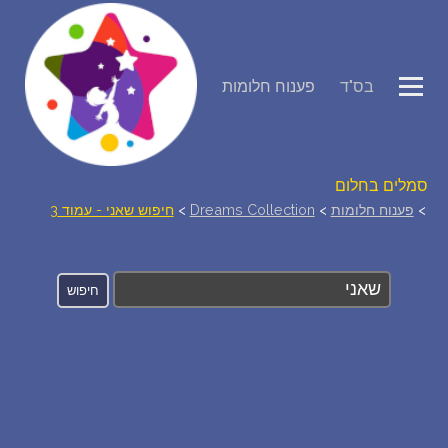
פירוש חלומות
בס"ד
פענוח חלומות
יומן החלומות שלך (0)
סמלים בחלום
>
פענוח חלומות
>
Dreams Collection
>
חיפוש שאני - עמוד 3
אוסף החלומות
על מה חולמים
חלומות נפוצים
רכישת אוצר החלומות
$