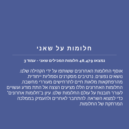
שאלות נפוצות
פענוח חלום אנושי
עלינו
חלומות על שאני
מדיניות פרטיות
נמצאו 48,479 חלומות המכילים שאני - עמוד 3
אוסף החלומות האחרונים ששותפו על ידי הקהילה שלנו.
הסכם שימוש
נושאים נפוצים, נרטיבים מסקרנים וסמליות ייחודית.
מהרפתקאות מלאות חיים לתרחישים מעוררי מחשבה,
החלומות האחרונים הללו מציעים הצצה אל התת מודע ועשויים
2
לעורר תובנות על עולם החלומות שלנו. עיון ב"חלומות אחרונים"
כדי למצוא השראה, להתחבר לאחרים ולהעמיק בממלכה
המרתקת של החלומות.