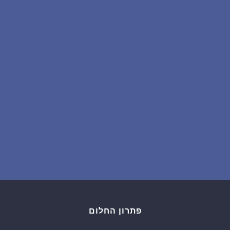
שאלות נפוצות
פענוח חלום אנושי
עלינו
מדיניות פרטיות
הסכם שימוש
3
פתרון החלום