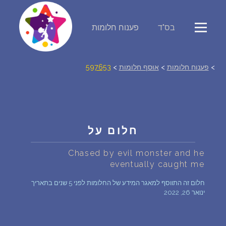
בס"ד
פענוח חלומות
פירוש חלומות
יומן החלומות שלך (0)
>
פענוח חלומות
>
אוסף חלומות
>
597653
סמלים בחלום
אוסף החלומות
חלום על
על מה חולמים
Chased by evil monster and he
eventually caught me
חלומות נפוצים
חלום זה התווסף למאגר המידע של החלומות לפני 5 שנים בתאריך
ינואר 26, 2022
רכישת אוצר החלומות
$