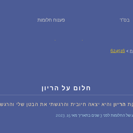
בס"ד
פענוח חלומות
פירוש חלומות
יומן החלומות שלך (0)
ת
>
624516
סמלים בחלום
אוסף החלומות
חלום על הריון
על מה חולמים
קת
הריון
והיא יצאה חיובית והרגשתי את הבטן שלי והרגשת
חלומות נפוצים
 3 שנים בתאריך מאי 15, 2023
רכישת אוצר החלומות
$