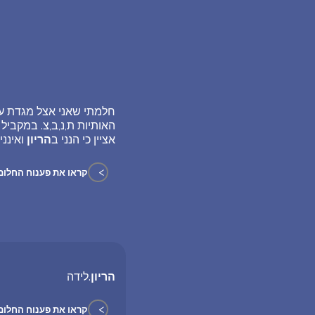
חלמתי שאני אצל מגדת עתי
האותיות ת,נ,ב,צ. במקביל
אציין כי הנני ב
הריון
ואינני
>
קראו את פענוח החלום
הריון
.לידה
>
קראו את פענוח החלום