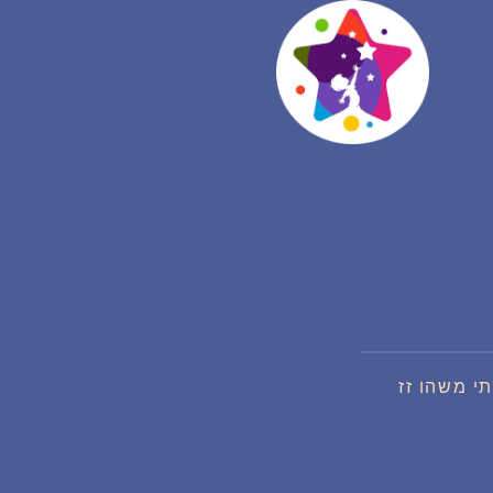
י משהו זז