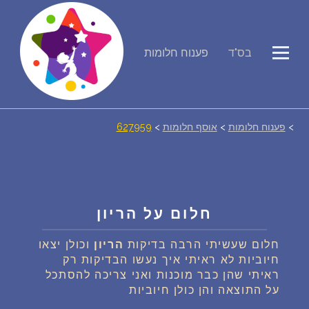
פירוש חלומות
בס"ד
פענוח חלומות
יומן החלומות שלך (0)
>
פענוח חלומות
>
אוסף חלומות
>
627959
סמלים בחלום
אוסף החלומות
על מה חולמים
חלום על הריון
חלום שעשיתי הרבה בדיקות
הריון
וכולן יצאו
חלומות נפוצים
חיוביות לא ראיתי איך נעשו הבדיקות רק
ראיתי שהן כבר מוכנות ואני צריכה להסתכל
רכישת אוצר החלומות
$
על התוצאה והן כולן חיוביות