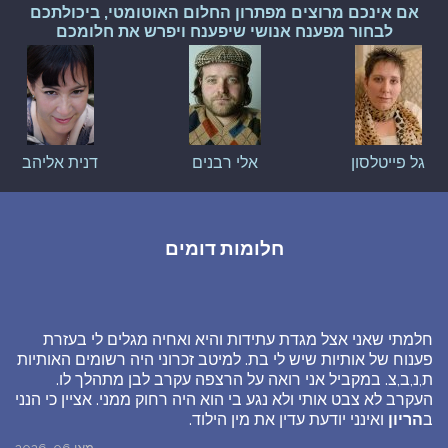
אם אינכם מרוצים מפתרון החלום האוטומטי, ביכולתכם
לבחור מפענח אנושי שיפענח ויפרש את חלומכם
גל פייטלסון
אלי רבנים
דנית אליהב
חלומות דומים
חלמתי שאני אצל מגדת עתידות והיא ואחיה מגלים לי בעזרת
פענוח של אותיות שיש לי בת. למיטב זכרוני היה רשומים האותיות
ת,נ,ב,צ. במקביל אני רואה על הרצפה עקרב לבן מתהלך לו.
העקרב לא צבט אותי ולא נגע בי הוא היה רחוק ממני. אציין כי הנני
ב
הריון
ואינני יודעת עדין את מין הילוד.