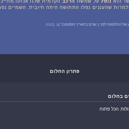
ר הוא
נופל
על שמשת
הרכב
הקדמית שלנו אנחנו מחייכי
למרות שהעננים נפלו התחושה היתה חיובית, השמיים נפ
שאלות נפוצות
 שנים בתאריך ספטמבר 15, 2023
פענוח חלום אנושי
עלינו
מדיניות פרטיות
פתרון החלום
הסכם שימוש
3
ם בחלום
ולות, הכל פתוח