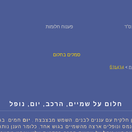
פירוש חלומות
ס"ד
פענוח חלומות
יומן החלומות שלך (0)
סמלים בחלום
ת
>
631434
אוסף החלומות
על מה חולמים
חלום על שמיים, הרכב, יום, נופל
חלומות נפוצים
ן חלקית עם עננים לבנים, השמש מבצבצת ,
יום
חמים. בג
רכישת אוצר החלומות
$
מס ונופלים ארצה מהשמיים בגוש אחד, כלומר הענן נות