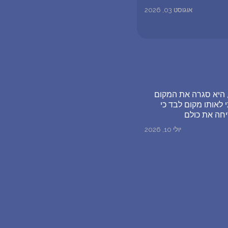
אוגוסט 03, 2026
י שאני ואישתי היום הולדת שלי שהיא אירגנה לי , זה היה כמו מסיבת סקס בסטייל bdsm , היא סגרה את המקום
 לאותו מקום לבד כי
יחה את כולם
יולי 10, 2026