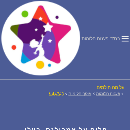
פירוש חלומות
יומן החלומות שלך (0)
בס"ד
פענוח חלומות
סמלים בחלום
אוסף החלומות
על מה חולמים
>
פענוח חלומות
>
אוסף חלומות
>
644743
חלומות נפוצים
רכישת אוצר החלומות
$
חלום על אמבולנס, בעלי,