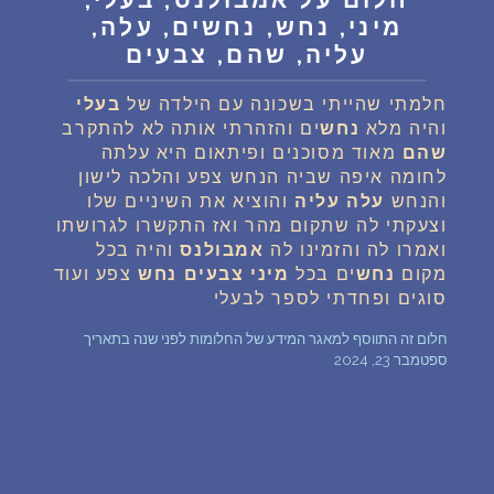
מיני, נחש, נחשים, עלה,
שאלות נפוצות
עליה, שהם, צבעים
פענוח חלום אנושי
חלמתי שהייתי בשכונה עם הילדה של
בעלי
והיה מלא
נחש
ים והזהרתי אותה לא להתקרב
שהם
מאוד מסוכנים ופיתאום היא עלתה
עלינו
לחומה איפה שביה הנחש צפע והלכה לישון
והנחש
עלה
עליה
והוציא את השיניים שלו
מדיניות פרטיות
וצעקתי לה שתקום מהר ואז התקשרו לגרושתו
ואמרו לה והזמינו לה
אמבולנס
והיה בכל
מקום
נחש
ים בכל
מיני
צבעים
נחש
צפע ועוד
הסכם שימוש
סוגים ופחדתי לספר לבעלי
חלום זה התווסף למאגר המידע של החלומות לפני שנה בתאריך
1
ספטמבר 23, 2024