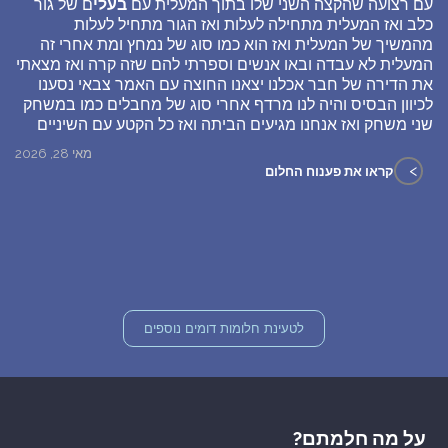
עם רצועה שהקצה השני שלו בתוך המעלית עם
בעלי
ם של גור
כלב ואז המעלית מתחילה לעלות ואז הגור מתחיל לעלות
מהמשיך של המעלית ואז הוא כמו סוג של נמחץ ומת אחרי זה
המעלית לא עבדה ובאו אנשים וספרתי להם שזה קרה ואז מצאתי
את הדירה של חבר אכלנו יצאנו החוצה עם האמר צבאי נסענו
לכיוון הבסיס והיה לנו מרדף אחרי סוג של מחבלים כמו במשחק
שני משחק ואז אנחנו מגיעים הביתה ואז כל הקטע עם השיניים
מאי 28, 2026
>
קראו את פענוח החלום
לטעינת חלומות דומים נוספים
על מה חלמתם?