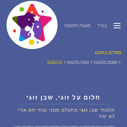
פירוש חלומות
בס"ד
פענוח חלומות
יומן החלומות שלך (0)
סמלים בחלום
>
פענוח חלומות
>
אוסף חלומות
>
646030
אוסף החלומות
על מה חולמים
חלום על זוגי, שבן זוגי
חלומות נפוצים
חלמתי שבן
זוגי
מתעלם ממני ומתייחס אליי
לא יפה
רכישת אוצר החלומות
$
חלום זה התווסף למאגר המידע של החלומות לפני שנה בתאריך ינואר