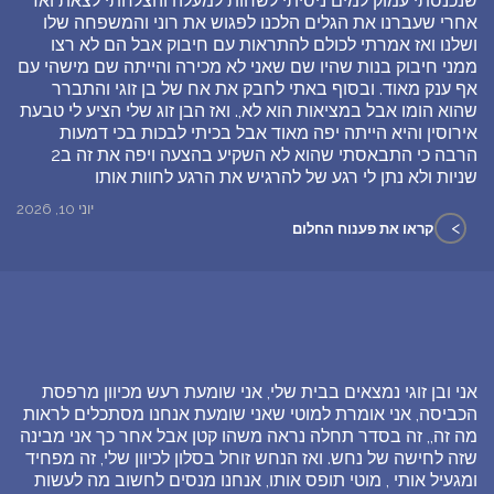
שנכנסתי עמוק למים ניסיתי לשחות למעלה והצלחתי לצאת ואז
אחרי שעברנו את הגלים הלכנו לפגוש את רוני והמשפחה שלו
ושלנו ואז אמרתי לכולם להתראות עם חיבוק אבל הם לא רצו
ממני חיבוק בנות שהיו שם שאני לא מכירה והייתה שם מישהי עם
אף ענק מאוד. ובסוף באתי לחבק את אח של בן זוגי והתברר
שהוא הומו אבל במציאות הוא לא,. ואז הבן זוג שלי הציע לי טבעת
אירוסין והיא הייתה יפה מאוד אבל בכיתי לבכות בכי דמעות
הרבה כי התבאסתי שהוא לא השקיע בהצעה ויפה את זה ב2
שניות ולא נתן לי רגע של להרגיש את הרגע לחוות אותו
יוני 10, 2026
>
קראו את פענוח החלום
אני ובן זוגי נמצאים בבית שלי, אני שומעת רעש מכיוון מרפסת
הכביסה, אני אומרת למוטי שאני שומעת אנחנו מסתכלים לראות
מה זה,, זה בסדר תחלה נראה משהו קטן אבל אחר כך אני מבינה
שזה לחישה של נחש. ואז הנחש זוחל בסלון לכיוון שלי, זה מפחיד
ומגעיל אותי , מוטי תופס אותו, אנחנו מנסים לחשוב מה לעשות