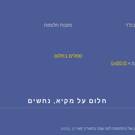
פירוש חלומות
ס"ד
פענוח חלומות
יומן החלומות שלך (0)
סמלים בחלום
ת
>
648636
אוסף החלומות
על מה חולמים
חלום על מקיא, נחשים
חלומות נפוצים
רכישת אוצר החלומות
$
החלומות לפני שנה בתאריך מאי 17, 2025