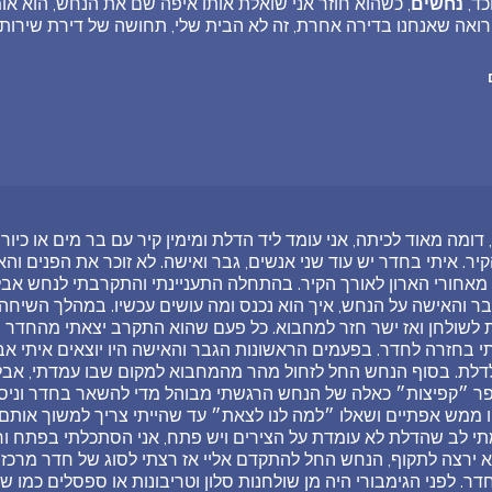
כד,
נחשים
, כשהוא חוזר אני שואלת אותו איפה שם את הנחש, הוא אומ
 רואה שאנחנו בדירה אחרת, זה לא הבית שלי, תחושה של דירת שירות 
ומה מאוד לכיתה, אני עומד ליד הדלת ומימין קיר עם בר מים או כיור
קיר. איתי בחדר יש עוד שני אנשים, גבר ואישה. לא זוכר את הפנים ו
חורי הארון לאורך הקיר. בהתחלה התעניינתי והתקרבתי לנחש אבל
ר והאישה על הנחש, איך הוא נכנס ומה עושים עכשיו. במהלך השיח
שולחן ואז ישר חזר למחבוא. כל פעם שהוא התקרב יצאתי מהחדר ו
 בחזרה לחדר. בפעמים הראשונות הגבר והאישה היו יוצאים איתי א
לדלת. בסוף הנחש החל לזחול מהר מהמחבוא למקום שבו עמדתי, אבל
פר ״קפיצות״ כאלה של הנחש הרגשתי מבוהל מדי להשאר בחדר וניס
 ממש אפתיים ושאלו ״למה לנו לצאת״ עד שהייתי צריך למשוך אותם
מתי לב שהדלת לא עומדת על הצירים ויש פתח, אני הסתכלתי בפתח ור
 ירצה לתקוף, הנחש החל להתקדם אליי אז רצתי לסוג של חדר מרכזי
חדר. לפני הגימבורי היה מן שולחנות סלון וטריבונות או ספסלים כמו 