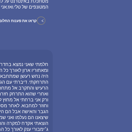
מסתכלת באינטרנט על לו
המטונפים של טלי.ואז,אני
>
קראו את פענוח החלום
חלמתי שאני נמצא בחדר, ד
ומאחוריו ארון לאורך כל ה
היה נחש רעשן שמתחבא מא
התרחקתי. דיברתי עם הגב
הרעיש והתקרב אל מתחת ל
ואחרי שהוא התרחק חזרתי
ורק אני ברחתי אל מחוץ 
וחוזר למחבוא. לאחר מס
הגבר והאישה אבל הם היו
שיצאנו הם נעלמו ואני ש
הוצאתי אקדח למקרה והוא
ג׳ימבורי ענק לאורך כל ה