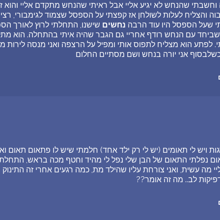
וה וחשבתי שהנחש לא יגיע אליי אבל ראיתי שהנחש מתקדם אליי והוא ז
וה והצליח לעלות לשולחן אז קפצתי על הספסל שצמוד לגימבורי, ר
תי שעל הספסל היו עוד הרבה
נחשים
שישנו, התחלתי לרוץ לאורך הס
ביחד עם הנחש רודף אחריי גם הגבר שהיה איתי בהתחלה. הוא מתקר
. לפתע הוא מצליח לתפוס אותי ומפיל על הרצפה ואני מנסה לירות מ
כשלבסוף אני יורה בנחש ושם מסתיים החלום
ת ויש לי תאומים (יש לי רק ילד אחד) חלמתי שיש לו פתאום תאום וא
ם נפלתי התאום של הבן שלי נפל לי מהיד וחטף מכה בראש, התחלתי 
ליי מה עשית, ואני צורחת עליו שהילד מת, כמה רגעים אחרי זה התינוק
פיקות לב.. מה זה אומר??