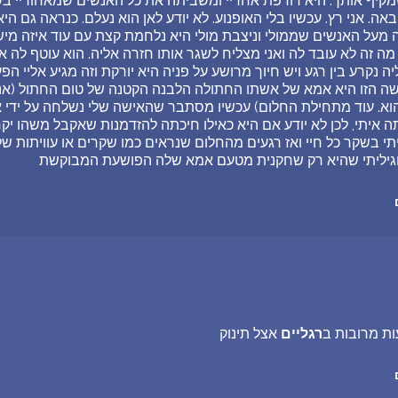
מקיף אותך. היא רודפת אחריי ומשביתה את כל האנשים שמאחוריי בשב
אה. אני רץ. עכשיו בלי האופנוע. לא יודע לאן הוא נעלם. כנראה גם היא
מעל האנשים שממולי וניצבת מולי היא נלחמת קצת עם עוד איזה מישהו
 זה לא עובד לה ואני מצליח לשגר אותו חזרה אליה. הוא עוטף לה א
 נקרע בין רגע ויש חיוך מרושע על פניה היא יורקת וזה מגיע אליי הפ
 הזו היא אמא של אשתו החתולה הלבנה הקטנה של טום החתול (אני 
הוא. עוד מתחילת החלום) עכשיו מסתבר שהאישה שלי נשלחה על ידי א
תה איתי, לכן לא יודע אם היא כאילו חיכתה להזדמנות שאקבל משהו י
תי בשקר כל חיי ואז רגעים מהחלום שנראים כמו שקרים או עוויתות של
וגיליתי שהיא רק שחקנית מטעם אמא שלה הפושעת המבוקשת
ת מרובות ב
רגליים
אצל תינוק