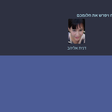
 ויפרש את חלומכם
דנית אליהב