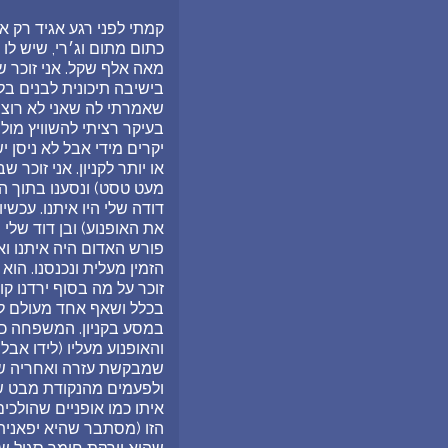
קמתי לפני רגע אגיד רק א
כתום מתום וג׳רי, שיש לו
מאה אלף שקל. אני זוכר ש
בישיבה תיכונית לבנים בלב
שאמרתי לה שאני לא רוצה ש
בעיקר רציתי להשוויץ מול 
או יותר לקניון. אני זוכר
מעט טסט) ונסענו בתוך הקנ
דודה שלי היו איתנו. עכשי
את האופנוע) ובן דוד שלי
פורש האדום היה איתנו ואנ
הזמין מעלית ונכנסנו. הוא
זוכר על מה בסוף ירדנו 
בכלל ושאף אחד מעולם לא
במסע בקניון. המשפחה כבר
והאופנוע מעליו (לידו אבל
שמבקשת עזרה ואחריה של
ולפעמים מהנקודת מבט של ת
איתו כמו אופניים שהולכים
הזו (מסתבר שהיא יפאנית,