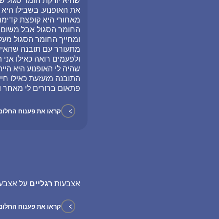
שהיא יורקת חומר סגול ש
את האופנוע. בשבילו היא ב
מאחורי היא קופצת קדימה 
החומר הסגול אבל משום מה
ומחייך החומר הסגול מעליה
מתעורר עם תובנה שהאישה
ולפעמים רואה כאילו אני 
שהיה לי האופנוע היא היי
התובנה מזעזעת כאילו חיי
פתאום ברורים לי מאחר 
>
קראו את פענוח החלום
אצבעות
רגליים
על אצבעו
>
קראו את פענוח החלום