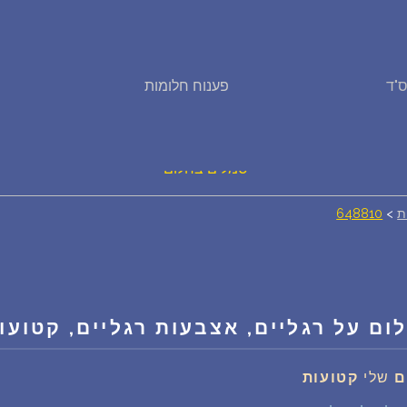
פירוש חלומות
"ד
פענוח חלומות
יומן החלומות שלך (0)
סמלים בחלום
ת
>
648810
אוסף החלומות
על מה חולמים
ום על רגליים, אצבעות רגליים, קטועו
חלומות נפוצים
ם
שלי
קטועות
רכישת אוצר החלומות
$