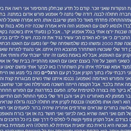
ת הנקודות שאני זוכר. קודם כל תדע שבחלק מהסיפור אני רואה את בע
 חברה חתולה לבנה. דודה שלי נתנה לי אופנוע פורש אדום במתנה. בח
מההתחלה פחדתי מאוד כל הזמן שייגנבו אותו. היא אמרה שאוכל להשווי
ד) ולנסוע לשם עם האופנוע הזה והיא אמרה שככה יהיו מלא בנות שירצו
בנות ירצו אותי בגלל אופנוע יקר... אבל כן נסעתי איתו בשכונה בקול
החברים. כי אני לא האדם הכי עשיר נגיד את זה ככה, ויש לי ילדים בכי
 שבן דוד שלי שעכשיו השתחרר מהצבא היה איתנו. אני נהגתי למרות שאני
יון עם האופנוע, אבל לא באמת נסענו זה יותר ישבתי עליו והזזתי את 
ו כשאני חושב על זה? בעצם יצאנו עם האוטו מהחנייה בבית שלי אז אול
 (מצד אמא שגדלתי איתו ורק השתחרר) באו לבקר אותי ומשם יצאנו עם
י רכבתי עליו בתוך הקניון אבל רק עם ה
רגליים
כזה בלי מנוע ואז היית
 אני והפורש האדומה (אופנוע). נכנסו איתנו שתי נשים מבוגרות קצת וה
קומה אחת בלבד, אבל הקומה הייתה חשוכה מעורפלת ואני זוכר שחש
 ביקר פה בצורה לגיטימית עלינו. הפעם במדרגות. עם הפורש חחחח..
 ממזמן לא מאחורינו רק אני והבן דוד שלי בסוף החתול תום התיישב 
 הוא רואה אותו מלמטה) ונכנסת לקניון איזו חתולה לבנה גדולה שנראי
ושה בחורים שנראים שרודפים אחריה שיהיה ברור, לפעמים אני רוא
ום ואני רואה שהיא באה לכיווני ואני חושד בה אז אני בורח והאופנוע 
 בצידם. אבל הקניון צפוף וקשה לי לפלס לי דרך שם ביו כל הדוכנים ו
 ועכשיו היא נראית כמו יפאנית אמיתית לא חתולה) היא מומחית באיזה