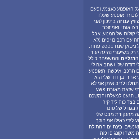
ל האופנוע כעצמי, ופעם
לום זה אופנוע שעלה
ץ עם זה בתיכון (אני
 אותי, ואני זוכר
י קולות של המנוע, אבל
תה עם רכבים יפים (לא
יקרים מידי אבל לא ניסן ישנה שנת 2000 ומשהו כמו שלמשפחה שלי יש) נסענו עם האוטו הכחול ניסאן שנת 2000 פחות
 רק בשיעורי נהיגה (עוד
ה
רגליים
והמשפחה כולל
י דודה שלי (שהביאה לי
 הרכב. איכשהו האופנוע
י אחרי בן דוד שלי הוא
תחלנו לריב איתן אני לא
בתי שזאת מאורת פשע
. הגענו למעלה והמשכנו
בצד כזה ליד קיר
ת בגודל של טום
ה מהנקודת מבט שלי
לידי כאילו אני הולך
האנשים. בינתיים החתולה
 משהו קונג פו כזה