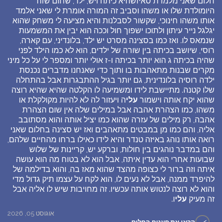
חלום שאני מלמדת סאיזשהיא כיתה ויש, ילד, שחום שזה
היומולדת שלו או משהו וסביב זה המורה אומרת לי שאני אלמד
אותו משהו חינוכי, שקשור לסבלנות והיא מציעה לי משחק שהוא
יגלגל נייר עיתון ולתוכו ישפוך חול וככה הוא יבין את המשמעות
שנמאס לו. ואז כמו בסצינה מסרט יש ילד, בלונדיני, עם קארה,
רוסי, שיושב בכיתה בין שורה של ילדים, הוא לא כמו הילד לפני
שהיה בכיתה ג הוא יותר בכיתה ו-ז אולי יותר ומספר לי על כל מיני
מקרים שבנות מתאהבות בו ותוך כדי שאנחנו מדברים נכנסת
ילדה רוסיה בלונדינית, גם יותר בגיל ההתבגרות אבל בהתחלה
שלו קטנה. מתיישבת לידו ומשמיעה לו הקלטה שהיא שהיא רוצה
שהוא יקח אותה וישמור
עלי
ה ויעזור לה לא להיות מקולקלת או
משהו, כמו הצהרת אהבה אבל במילים שלה אין שום הצהרת
אהבה, רק מילים של עזרה שהוא כמו יציל אותה והוא מסתובב
אליה, והם כמו מן במבטים מתאהבים ואז יש סצינה בחלום שאני
רואה אותו נוהג באיזה טנדר והיא לידו כאילו ברחו מהחיים שלהם,
והם במדבר נוהגים בין חולות, וברקע יש, קריינות של שלוש
שבועות אחרי הוא עדין איתה, אבל הוא לא בטוח מה הוא עושה
איתה וזה ברור לי כצופה מהצד שהוא מאז בה, והוא בדילמה של
להיפרד ממנה, אבל לא נעים לו, הוא לקח על עצמו תיק גדול מדי
והוא לא רוצה לנטוש אותה עכשיו. זה מחויבות שיש לו אליה אבל
זה מעיק
עלי
ו.
אוגוסט 05, 2026
>