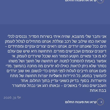
קראו את פענוח החלום
אני וחבר שלי מהצבא, שהיה איתי בשירות הסדיר, נכנסים לכלי
שנראה כמו שילוב של רכב וצוללת. אנחנו מתחילים לצלול לעומק
הים. ככל שאנחנו יורדים, אנחנו רואים יצורים ענקיים ומפחידים –
דיונונים עצומים ועכבישים מוזרים. התחושה היא שיש שם עולם
לא מ וכר ומאיים. הקטע המוזר הוא שככל שיורדים לעומק, אי
אפשר באמת להסתכל למטה. יש תחושה של חושך ושל משהו
נסתר שלא ניתן לראות, כאילו לא יודעים מה מחכה בהמשך. מדי
פעם אנחנו חייבים לעלות לפני המים כדי לנשום, ואז שוב יורדים
להמשיך במסע. כל הירידות וה
עלי
ות יוצרות תחושה של מתח
והישרדות. בסוף, בדיוק כשאני עדיין בתוך החלום, אחד
העכבישים נוגע לי באשכים – ובאותו רגע אני נבהל ומתעורר
בבת אחת
יולי 31, 2026
>
קראו את פענוח החלום