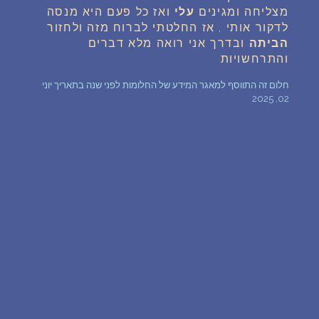
מצליחה ומגינים
עלי
ואז כל פעם היא מנסה
שאלות נפוצות
לדקור אותי , אז החלטתי לברוח מזה ולחזור
הביתה
ובדרך אני רואה מלא דברים
והתרחשויות
פענוח חלום אנושי
חלום זה התווסף למאגר המידע של החלומות לפני שנה בתאריך יוני
02, 2025
עלינו
מדיניות פרטיות
הסכם שימוש
3