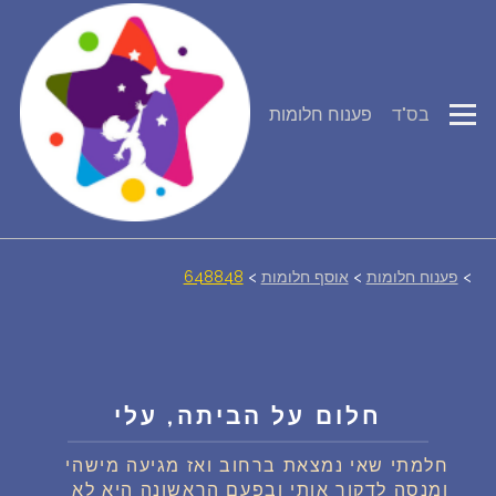
פירוש חלומות
בס"ד
פענוח חלומות
יומן החלומות שלך (0)
סמלים בחלום
אוסף החלומות
>
פענוח חלומות
>
אוסף חלומות
>
648848
על מה חולמים
חלומות נפוצים
חלום על הביתה, עלי
רכישת אוצר החלומות
$
חלמתי שאי נמצאת ברחוב ואז מגיעה מישהי
ומנסה לדקור אותי ובפעם הראשונה היא לא