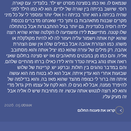
שנמאס לו. ואז כמו בסצינה מסרט יש ילד, בלונדיני, עם קארה,
רוסי, שיושב בכיתה בין שורה של ילדים, הוא לא כמו הילד לפני
שהיה בכיתה ג הוא יותר בכיתה ו-ז אולי יותר ומספר לי על כל מיני
מקרים שבנות מתאהבות בו ותוך כדי שאנחנו מדברים נכנסת
ילדה רוסיה בלונדינית, גם יותר בגיל ההתבגרות אבל בהתחלה
שלו קטנה. מתייש
בת
לידו ומשמיעה לו הקלטה שהיא שהיא רוצה
שהוא יקח אותה וישמור עליה ויעזור לה לא להיות מקולקלת או
משהו, כמו הצהרת אהבה אבל במילים שלה אין שום הצהרת
אהבה, רק מילים של עזרה שהוא כמו יציל אותה והוא מסתובב
אליה, והם כמו מן במבטים מתאהבים ואז יש סצינה בחלום שאני
רואה אותו נוהג באיזה טנדר והיא לידו כאילו ברחו מהחיים שלהם,
והם במדבר נוהגים בין חולות, וברקע יש, קריינות של שלוש
שבועות אחרי הוא עדין איתה, אבל הוא לא בטוח מה הוא עושה
איתה וזה ברור לי כצופה מהצד שהוא מאז בה, והוא בדילמה של
להיפרד ממנה, אבל לא נעים לו, הוא לקח על עצמו תיק גדול מדי
והוא לא רוצה לנטוש אותה עכשיו. זה מחויבות שיש לו אליה אבל
זה מעיק עליו.
אוגוסט 05, 2026
>
קראו את פענוח החלום