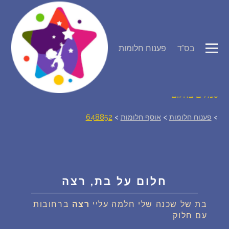
פירוש חלומות
בס"ד
פענוח חלומות
יומן החלומות שלך (0)
סמלים בחלום
>
פענוח חלומות
>
אוסף חלומות
>
648852
אוסף החלומות
על מה חולמים
חלום על בת, רצה
חלומות נפוצים
בת של שכנה שלי חלמה עליי
רצה
ברחובות
רכישת אוצר החלומות
$
עם חלוק