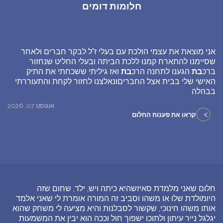
חלומות דומים
אני מוצאת את עצמי הולכת עם בעלי ז"ל לבקר חברים ולאחר
שסיימנו להתארח קמנו ללכת הביתה ובעלי החליט שנחזור
ברכ
בת
הגענו לתחנה הרכ
בת
ואז גיליתי ששכחתי את התיק
האישי שלי בבית אצל החבריםונאלצנו לחזור לקחת והתעוררתי
בבהלה
אוגוסט 07, 2026
>
קראו את פענוח החלום
חלום שאני מלמדת סאיזשהיא כיתה ויש, ילד, שחום שזה
היומולדת שלו או משהו וסביב זה המורה אומרת לי שאני אלמד
אותו משהו חינוכי, שקשור לסבלנות והיא מציעה לי משחק שהוא
יגלגל נייר עיתון ולתוכו ישפוך חול וככה הוא יבין את המשמעות