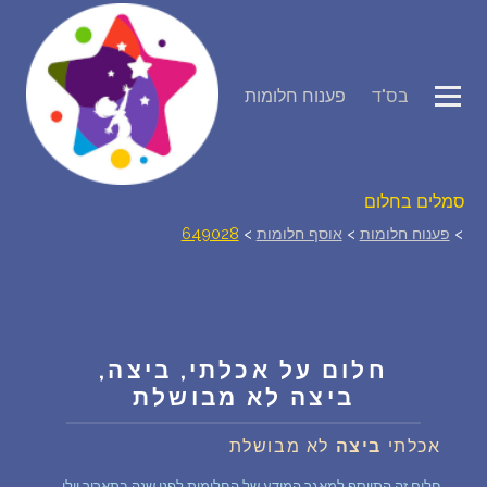
פירוש חלומות
בס"ד
פענוח חלומות
יומן החלומות שלך (0)
סמלים בחלום
>
פענוח חלומות
>
אוסף חלומות
>
649028
אוסף החלומות
על מה חולמים
חלום על אכלתי, ביצה,
חלומות נפוצים
ביצה לא מבושלת
אכלתי
ביצה
לא מבושלת
רכישת אוצר החלומות
$
חלום זה התווסף למאגר המידע של החלומות לפני שנה בתאריך יולי