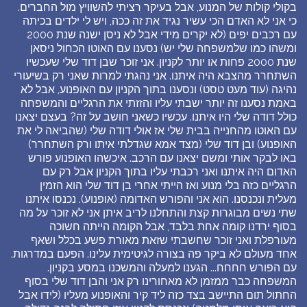
בקולי קולות של המנוע, אבל בעיקר רציתי להשוויץ מול החברים.
כי אני לא האדם הכי עשיר נגיד את זה ככה, ויש לי ילדים בכיתה
עם רכבים יפים (לא יקרים מידי אבל לא ניסן ישנה שנת 2000
ומשהו כמו שלמשפחה שלי יש) נסענו עם האוטו הכחול ניסאן
שנת 2000 פחות או יותר לקניון. אני זוכר שבן דוד שלי שעכשיו
השתחרר מהצבא היה איתנו. אני נהגתי למרות שאני רק בשיעורי
נהיגה (עוד מעט טסט) ונסענו בתוך הקניון עם האופנוע, אבל לא
באמת נסענו זה יותר ישבתי עליו והזזתי את הרגליים והמשפחה
כולל דודה שלי היו איתנו. עכשיו כשאני חושב על זה? בעצם יצאנו
עם האוטו מהחנייה בבית שלי אז אולי דודה שלי (שהביאה לי את
האופנוע) ובן דוד שלי (מצד אמא שגדלתי איתו ורק השתחרר)
באו לבקר אותי ומשם יצאנו עם הרכב. איכשהו האופנוע פורש
האדום היה איתנו ואני רכבתי עליו בתוך הקניון אבל רק עם
הרגליים כזה בלי מנוע ואז הייתי אחרי בן דוד שלי הוא הזמין
מעלית ונכנסנו. הוא אני והפורש האדומה (אופנוע). נכנסו איתנו
שתי נשים מבוגרות קצת והתחלנו לריב איתן אני לא זוכר על מה
בסוף ירדנו קומה אחת בלבד, אבל הקומה הייתה חשוכה
מעורפלת ואני זוכר שחשבתי שזאת מאורת פשע בכלל ושאף
אחד מעולם לא ביקר פה בצורה לגיטימית עלינו. הפעם במדרגות.
עם הפורש חחחח... הגענו למעלה והמשכנו במסע בקניון.
המשפחה כבר ממזמן לא מאחורינו רק אני והבן דוד שלי בסוף
החתול תום התיישב בצד כזה ליד קיר והאופנוע מעליו (לידו אבל