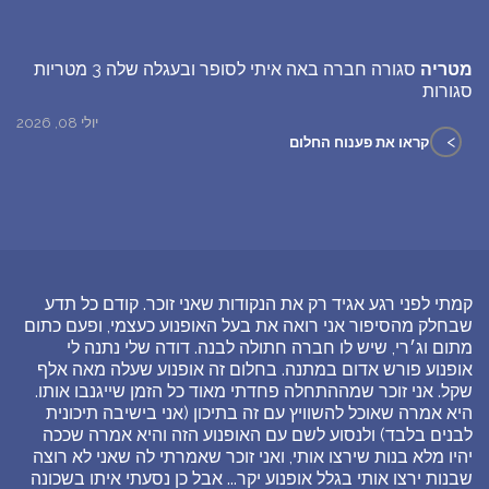
מטריה
סגורה חברה באה איתי לסופר ובעגלה שלה 3 מטריות
סגורות
יולי 08, 2026
>
קראו את פענוח החלום
קמתי לפני רגע אגיד רק את הנקודות שאני זוכר. קודם כל תדע
שבחלק מהסיפור אני רואה את בעל האופנוע כעצמי, ופעם כתום
מתום וג׳רי, שיש לו חברה חתולה לבנה. דודה שלי נתנה לי
אופנוע פורש אדום במתנה. בחלום זה אופנוע שעלה מאה אלף
שקל. אני זוכר שמההתחלה פחדתי מאוד כל הזמן שייגנבו אותו.
היא אמרה שאוכל להשוויץ עם זה בתיכון (אני בישיבה תיכונית
לבנים בלבד) ולנסוע לשם עם האופנוע הזה והיא אמרה שככה
יהיו מלא בנות שירצו אותי, ואני זוכר שאמרתי לה שאני לא רוצה
שבנות ירצו אותי בגלל אופנוע יקר... אבל כן נסעתי איתו בשכונה