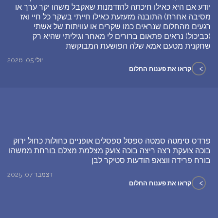
יודע אם היא כאילו חיכתה להזדמנות שאקבל משהו יקר ערך או
מסיבה אחרת) התובנה מזעזעת כאילו חייתי בשקר כל חיי ואז
רגעים מהחלום שנראים כמו שקרים או עוויתות של אשתי
(כביכול) נראים פתאום ברורים לי מאחר וגיליתי שהיא רק
שחקנית מטעם אמא שלה הפושעת המבוקשת
יולי 05, 2026
>
קראו את פענוח החלום
פרדס סימטה סמטה ספסל ספסלים אופניים כחולות כחול ירוק
בוכה צועקת רצה ריצה בוכה צועק מצלמת מצלם בורחת ממשהו
בורח פרידה ווצאפ הודעות סטיקר לבן
דצמבר 07, 2025
>
קראו את פענוח החלום