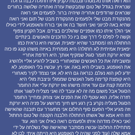
הוא רואה אותו מלמטה) ונכנסת לקניון איזו חתולה לבנה גדולה
שנראית בגודל של טום שמבקשת עזרה ואחריה שלושה בחורים
שנראים שרודפים אחריה שיהיה ברור, לפעמים אני רואה
מהנקודת מבט שלי ולפעמים מהנקודת מבט של תום ואני רואה
שהיא באה לכיווני ואני חושד בה אז אני בורח והאופנוע לידי כאילו
אני הולך איתו כמו אופניים שהולכים בצידם. אבל הקניון צפוף
וקשה לי לפלס לי דרך שם ביו כל הדוכנים והאנשים. בינתיים
החתולה הזו (מסתבר שהיא יפאנית, ועכשיו היא נראית כמו
יפאנית אמיתית לא חתולה) היא מומחית באיזה משהו קונג פו כזה
שהיא יורקת חומר סגול שמקיף אותך. היא רודפת אחריי
ומשביתה את כל האנשים שמאחוריי בשביל להגיע אליי ולהשיג
את האופנוע. בשבילו היא באה. אני רץ. עכשיו בלי האופנוע. לא
יודע לאן הוא נעלם. כנראה גם היא לא. אני נצמד לקיר מאחורי
היא קופצת קדימה מעל האנשים שממולי וניצבת מולי היא
נלחמת קצת עם עוד איזה מישהו ואז יורקת עליי את החומר
הסגול אבל משום מה זה לא עובד לה ואני מצליח לשגר אותו
חזרה אליה. הוא עוטף לה את הפנים אני צוחק ומחייך החומר
הסגול מעליה נקרע בין רגע ויש חיוך מרושע על פניה היא יורקת
וזה מגיע אליי הפעם סוף החלום אני מתעורר עם תובנה שהאישה
הזו היא אמא של אשתו החתולה הלבנה הקטנה של טום החתול
(אני כאילו מזדהה איתו ולפעמים רואה כאילו אני הוא. עוד
מתחילת החלום) עכשיו מסתבר שהאישה שלי נשלחה על ידי
אמא שלה (עוד לפני שהיה לי האופנוע היא הייתה איתי, לכן לא