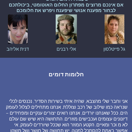
אם אינכם מרוצים מפתרון החלום האוטומטי, ביכולתכם
לבחור מפענח אנושי שיפענח ויפרש את חלומכם
גל פייטלסון
אלי רבנים
דנית אליהב
חלומות דומים
אני וחבר שלי מהצבא, שהיה איתי בשירות הסדיר, נכנסים לכלי
שנראה כמו שילוב של רכב וצוללת. אנחנו מתחילים לצלול לעומק
הים. ככל שאנחנו יורדים, אנחנו רואים יצורים ענקיים ומפחידים –
דיונונים עצומים ועכבישים מוזרים. התחושה היא שיש שם עולם
לא מ וכר ומאיים. הקטע המוזר הוא שככל שיורדים לעומק, אי
אפשר באמת להסתכל למטה. יש תחושה של חושך ושל משהו