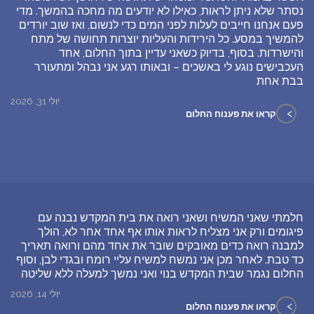
נסתר שלא ניתן לראות, כאילו לא יודעים מה מחכה בהמשך. מדי
פעם אנחנו חייבים לעלות לפני המים כדי לנשום, ואז שוב יורדים
להמשיך במסע. כל הירידות והעליות יוצרות תחושה של מתח
והישרדות. בסוף, בדיוק כשאני עדיין בתוך החלום, אחד
העכבישים נוגע לי באשכים – ובאותו רגע אני נבהל ומתעורר
בבת אחת
יולי 31, 2026
>
קראו את פענוח החלום
חלמתי שאני המשיח ושאני רואה את בית המקדש נבנה עם
פיגומים ורק אני מצליח לראות אותו אף אחד אחר לא, הולך
למבנה רואה כדים מאובקים שובר את אחד מהם ורואה תאריך
כד טבת. לאחר מכן אני נמשח למשיח עליי רומח ובגדי לבן, וסוף
החלום נגמר שבית המקדש בנוי ואני נמשך למעלה ללא שליטה
יולי 14, 2026
>
קראו את פענוח החלום