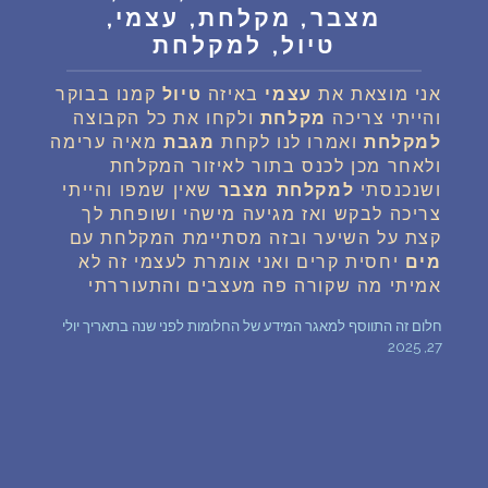
מצבר, מקלחת, עצמי,
שאלות נפוצות
טיול, למקלחת
פענוח חלום אנושי
אני מוצאת את
עצמי
באיזה
טיול
קמנו בבוקר
והייתי צריכה
מקלחת
ולקחו את כל הקבוצה
למקלחת
ואמרו לנו לקחת
מגבת
מאיה ערימה
עלינו
ולאחר מכן לכנס בתור לאיזור המקלחת
ושנכנסתי
למקלחת
מצבר
שאין שמפו והייתי
צריכה לבקש ואז מגיעה מישהי ושופחת לך
מדיניות פרטיות
קצת על השיער ובזה מסתיימת המקלחת עם
מים
יחסית קרים ואני אומרת לעצמי זה לא
הסכם שימוש
אמיתי מה שקורה פה מעצבים והתעוררתי
חלום זה התווסף למאגר המידע של החלומות לפני שנה בתאריך יולי
2
27, 2025