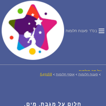
פירוש חלומות
יומן החלומות שלך (0)
בס"ד
פענוח חלומות
סמלים בחלום
אוסף החלומות
על מה חולמים
>
פענוח חלומות
>
אוסף חלומות
>
649168
חלומות נפוצים
רכישת אוצר החלומות
$
חלום על מגבת, מים,