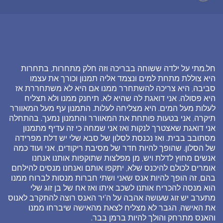
חל.מתי על ילדה ששוחה בבריכה וזה חלק מתחרות, בתחרות
היא צוללת מתחת למים ונצמד אליה תמנון וכורך את עצמו
סביבה, היא צריכה להשתחרר ממנו אם היא לא משתחררת אז
היא פסולה. אני דואגת לה שהיא לא. תיחנק ממנו ולא תצליח
לעלות מעל המים. היא מצליחה לעלות. התמנון עף מעל המאוורר
תיקרה, אני בטעות פותחת את המאוורר והתמנון נמעך. בהתחלה
אני דואגת שאצטרך לנקות ואז אני שמחה כי זה עדיף מתמנון
מסתובב בבית. ואז נכנסת לסלון של סבא שלי יש דלת מפרידה
של הסלון. שהופך להיות חדר של מסיבת ריקודים, אני ועוד כמה
אנשים מחוץ לדלת ויש, מן מפלצות שתוקפות אותנו אנחנו
אומרים לכולם להיכנס שלא, יתקפו אותם ואנחנו מנסים להילחם
בהם, זה הופך להיות אנס שאני ושתי חברות מנסות לברוח ממנו
הוא מנסה להכריח אותנו לשכב איתו ואז אח של בן זוג שלי
מתערב יש זוג שעושה אהבה על ה'יר האנס רוצה להתקרב לאנוס
את האישה, הגבר לא מצליח לצאת מהאישה שיברחו ממנו
והאנס מתרחק והולך להיות ברמן בבר.