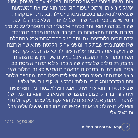
אותו משהו חינוכי, שקשור לסבלנות והיא מציעה לי משחק שהוא
יגלגל נייר עיתון ולתוכו ישפוך חול וככה הוא יבין את המשמעות
שנמאס לו. ואז כמו בסצינה מסרט יש ילד, בלונדיני, עם קארה,
רוסי, שיושב בכיתה בין שורה של ילדים, הוא לא כמו הילד לפני
שהיה בכיתה ג הוא יותר בכיתה ו-ז אולי יותר ומספר לי על כל מיני
מקרים שבנות מתאהבות בו ותוך כדי שאנחנו מדברים נכנסת
ילדה רוסיה בלונדינית, גם יותר בגיל ההתבגרות אבל בהתחלה
שלו קטנה. מתיישבת לידו ומשמיעה לו הקלטה שהיא שהיא רוצה
שהוא יקח אותה וישמור עליה ויעזור לה לא להיות מקולקלת או
משהו, כמו הצהרת אהבה אבל במילים שלה אין שום הצהרת
אהבה, רק מילים של עזרה שהוא כמו יציל אותה והוא מסתובב
אליה, והם כמו מן במבטים מתאהבים ואז יש סצינה בחלום שאני
רואה אותו נוהג באיזה טנדר והיא לידו כאילו ברחו מהחיים שלהם,
והם במדבר נוהגים בין חולות, וברקע יש, קריינות של שלוש
שבועות אחרי הוא עדין איתה, אבל הוא לא בטוח מה הוא עושה
איתה וזה ברור לי כצופה מהצד שהוא מאז בה, והוא בדילמה של
להיפרד ממנה, אבל לא נעים לו, הוא לקח על עצמו תיק גדול מדי
והוא לא רוצה לנטוש אותה עכשיו. זה מחויבות שיש לו אליה אבל
זה מעיק עליו.
אוגוסט 05, 2026
>
קראו את פענוח החלום