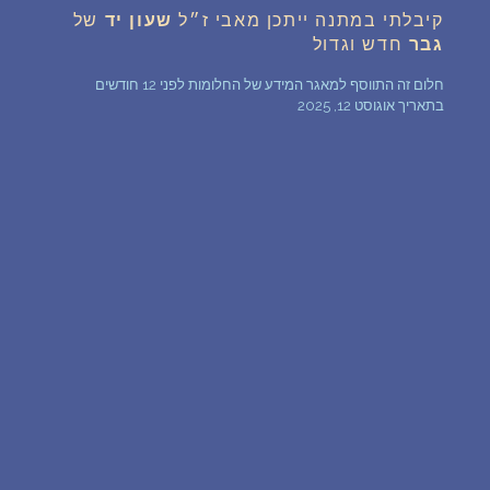
קיבלתי במתנה ייתכן מאבי ז״ל
שעון
יד
של
שאלות נפוצות
גבר
חדש וגדול
חלום זה התווסף למאגר המידע של החלומות לפני 12 חודשים
פענוח חלום אנושי
בתאריך אוגוסט 12, 2025
עלינו
מדיניות פרטיות
הסכם שימוש
3