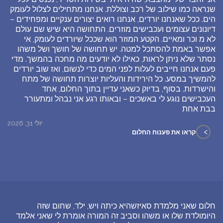
שנראה כמו שילוב של רכב וצוללת. אנחנו מתחילים לצלול לעומק
הים. ככל שאנחנו יורדים, אנחנו רואים יצורים ענקיים ומפחידים –
דיונונים עצומים ועכבישים מוזרים. התחושה היא שיש שם עולם
לא מ וכר ומאיים. הקטע המוזר הוא שככל שיורדים לעומק, אי
אפשר באמת להסתכל למטה. יש תחושה של חושך ושל משהו
נסתר שלא ניתן לראות, כאילו לא יודעים מה מחכה בהמשך. מדי
פעם אנחנו חייבים לעלות לפני המים כדי לנשום, ואז שוב יורדים
להמשיך במסע. כל הירידות והעליות יוצרות תחושה של מתח
והישרדות. בסוף, בדיוק כשאני עדיין בתוך החלום, אחד
העכבישים נוגע לי באשכים – ובאותו רגע אני נבהל ומתעורר
בבת אחת
יולי 31, 2026
>
קראו את פענוח החלום
חלום שאני מלמדת סאיזשהיא כיתה ויש, ילד, שחום שזה
היומולדת שלו או משהו וסביב זה המורה אומרת לי שאני אלמד