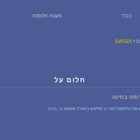
בס"ד
פענוח חלומות
פירוש חלומות
יומן החלומות שלך (0)
ת
>
649329
סמלים בחלום
אוסף החלומות
חלום על
על מה חולמים
וחה בחינה
חודשים בתאריך אוגוסט 31, 2025
חלומות נפוצים
רכישת אוצר החלומות
$