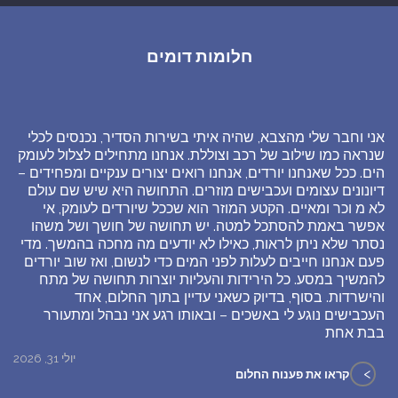
חלומות דומים
אני וחבר שלי מהצבא, שהיה איתי בשירות הסדיר, נכנסים לכלי
שנראה כמו שילוב של רכב וצוללת. אנחנו מתחילים לצלול לעומק
הים. ככל שאנחנו יורדים, אנחנו רואים יצורים ענקיים ומפחידים –
דיונונים עצומים ועכבישים מוזרים. התחושה היא שיש שם עולם
לא מ וכר ומאיים. הקטע המוזר הוא שככל שיורדים לעומק, אי
אפשר באמת להסתכל למטה. יש תחושה של חושך ושל משהו
נסתר שלא ניתן לראות, כאילו לא יודעים מה מחכה בהמשך. מדי
פעם אנחנו חייבים לעלות לפני המים כדי לנשום, ואז שוב יורדים
להמשיך במסע. כל הירידות והעליות יוצרות תחושה של מתח
והישרדות. בסוף, בדיוק כשאני עדיין בתוך החלום, אחד
העכבישים נוגע לי באשכים – ובאותו רגע אני נבהל ומתעורר
בבת אחת
יולי 31, 2026
>
קראו את פענוח החלום