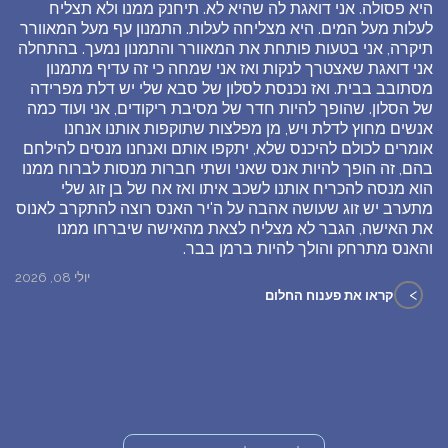
היא פסולה. אני דואגת לה שהיא לא. תיחנק ממנו ולא תצליח
לעלות מעל המים. היא מצליחה לעלות. התמנון עף מעל המאוורר
תיקרה, אני בטעות פותחת את המאוורר והתמנון נמעך. בהתחלה
אני דואגת שאצטרך לנקות ואז אני שמחה כי זה עדיף מתמנון
מסתובב בבית. ואז נכנסת לסלון של סבא שלי יש דלת מפרידה
של הסלון. שהופך להיות חדר של מסיבת ריקודים, אני ועוד כמה
אנשים מחוץ לדלת ויש, מן מפלצות שתוקפות אותנו אנחנו
אומרים לכולם להיכנס שלא, יתקפו אותם ואנחנו מנסים להילחם
בהם, זה הופך להיות אנס שאני ושתי חברות מנסות לברוח ממנו
הוא מנסה להכריח אותנו לשכב איתו ואז אח של בן זוג שלי
מתערב יש זוג שעושה אהבה על ה'יר האנס רוצה להתקרב לאנוס
את האישה, הגבר לא מצליח לצאת מהאישה שיברחו ממנו
והאנס מתרחק והולך להיות ברמן בבר.
יולי 08, 2026
>
קראו את פענוח החלום