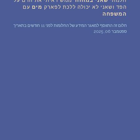
חלמתי
שאני במחזור
ממש ראיתי את הדם על
הפד ושאני לא יכולה ללכת לפארק
מים
עם
שאלות נפוצות
המשפחה
חלום זה התווסף למאגר המידע של החלומות לפני 11 חודשים בתאריך
פענוח חלום אנושי
ספטמבר 06, 2025
עלינו
מדיניות פרטיות
הסכם שימוש
1