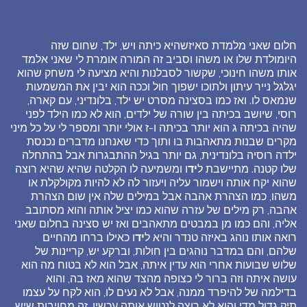
חלום שאני מלמדת סאיזשהיא כיתה ויש, ילד, שחום שזה
היומולדת שלו או משהו וסביב זה המורה אומרת לי שאני אלמד
אותו משהו חינוכי, שקשור לסבלנות והיא מציעה לי משחק שהוא
יגלגל נייר עיתון ולתוכו ישפוך חול וככה הוא יבין את המשמעות
שנמאס לו. ואז כמו בסצינה מסרט יש ילד, בלונדיני, עם קארה,
רוסי, שיושב בכיתה בין שורה של ילדים, הוא לא כמו הילד לפני
שהיה בכיתה ג הוא יותר בכיתה ו-ז אולי יותר ומספר לי על כל מיני
מקרים שבנות מתאהבות בו ותוך כדי שאנחנו מדברים נכנסת
ילדה רוסיה בלונדינית, גם יותר בגיל ההתבגרות אבל בהתחלה
שלו קטנה. מתיישבת ל
יד
ו ומשמיעה לו הקלטה שהיא שהיא רוצה
שהוא יקח אותה וישמור עליה ויעזור לה לא להיות מקולקלת או
משהו, כמו הצהרת אהבה אבל במילים שלה אין שום הצהרת
אהבה, רק מילים של עזרה שהוא כמו יציל אותה והוא מסתובב
אליה, והם כמו מן במבטים מתאהבים ואז יש סצינה בחלום שאני
רואה אותו נוהג באיזה טנדר והיא ל
יד
ו כאילו ברחו מהחיים
שלהם, והם במדבר נוהגים בין חולות, וברקע יש, קריינות של
שלוש שבועות אחרי הוא עדין איתה, אבל הוא לא בטוח מה הוא
עושה איתה וזה ברור לי כצופה מהצד שהוא מאז בה, והוא
בדילמה של להיפרד ממנה, אבל לא נעים לו, הוא לקח על עצמו
תיק גדול מדי והוא לא רוצה לנטוש אותה עכשיו. זה מחויבות שיש