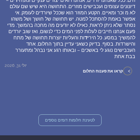
הים. ככל שאנחנו יורדים, אנחנו רואים יצורים ענקיים ומפח
יד
ים –
דיונונים עצומים ועכבישים מוזרים. התחושה היא שיש שם עולם
לא מ וכר ומאיים. הקטע המוזר הוא שככל שיורדים לעומק, אי
אפשר באמת להסתכל למטה. יש תחושה של חושך ושל משהו
נסתר שלא ניתן לראות, כאילו לא יודעים מה מחכה בהמשך. מדי
פעם אנחנו חייבים לעלות לפני המים כדי לנשום, ואז שוב יורדים
להמשיך במסע. כל היר
יד
ות והעליות יוצרות תחושה של מתח
והישרדות. בסוף, בדיוק כשאני עדיין בתוך החלום, אחד
העכבישים נוגע לי באשכים – ובאותו רגע אני נבהל ומתעורר
בבת אחת
יולי 31, 2026
>
קראו את פענוח החלום
לטעינת חלומות דומים נוספים