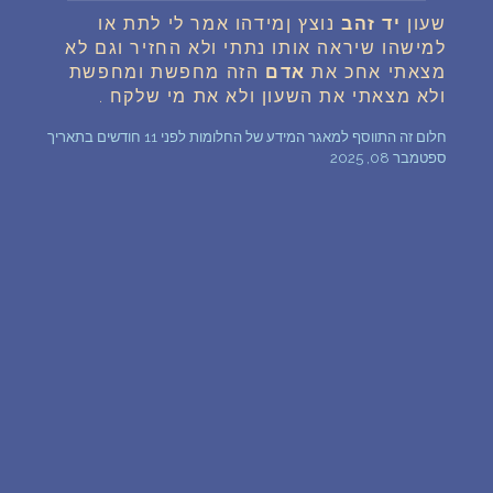
שעון
יד
זהב
נוצץ ןמידהו אמר לי לתת או
שאלות נפוצות
למישהו שיראה אותו נתתי ולא החזיר וגם לא
מצאתי אחכ את
אדם
הזה מחפשת ומחפשת
פענוח חלום אנושי
ולא מצאתי את השעון ולא את מי שלקח .
חלום זה התווסף למאגר המידע של החלומות לפני 11 חודשים בתאריך
עלינו
ספטמבר 08, 2025
מדיניות פרטיות
הסכם שימוש
1