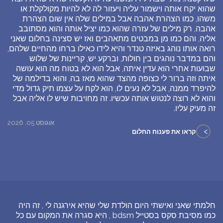
שהוא יקח אותה וישמור עליה ויעזור לה לא להיות מקולקלת או
משהו, כמו הצהרת אהבה אבל במילים שלה אין שום הצהרת
אהבה, רק מילים של עזרה שהוא כמו יציל אותה והוא מסתובב
אליה, והם כמו מן במבטים מתאהבים ואז יש סצינה בחלום שאני
רואה אותו נוהג באיזה טנדר והיא לידו כאילו ברחו מהחיים שלהם,
והם במדבר נוהגים בין חולות, וברקע יש, קריינות של שלוש
שבועות אחרי הוא עדין איתה, אבל הוא לא בטוח מה הוא עושה
איתה וזה ברור לי כצופה מהצד שהוא מאז בה, והוא בדילמה של
להיפרד ממנה, אבל לא נעים לו, הוא לקח על עצמו תיק גדול מדי
והוא לא רוצה לנטוש אותה עכשיו. זה מחויבות שיש לו אליה אבל
זה מעיק עליו.
אוגוסט 05, 2026
>
קראו את פענוח החלום
חלמתי שאני ואישתי היום הולדת שלי שהיא אירגנה לי , זה היה
כמו מסיבת סקס בסטייל bdsm , היא סגרה את המקום עם כל