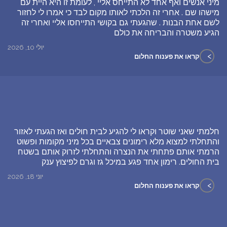
מיני אנשים ואף אחד לא התייחס אליי , לעומת זו היא היית עם
מישהו שם . אחרי זה הלכתי לאותו מקום לבד כי אמרו לי לחזור
לשם אחת הבנות . שהגעתי גם בקושי התייחסו אליי ואחרי זה
הגיע משטרה והבריחה את כולם
יולי 10, 2026
>
קראו את פענוח החלום
חלמתי שאני שוטר וקראו לי להגיע לבית חולים ואז הגעתי לאזור
והתחלתי למצוא מלא רימונים צבאיים בכל מיני מקומות ופשוט
הרמתי אותם פתחתי את הנצרה והתחלתי לזרוק אותם בשטח
בית החולים. רימון אחד פגע במיכל גז וגרם לפיצוץ ענק
יוני 18, 2026
>
קראו את פענוח החלום