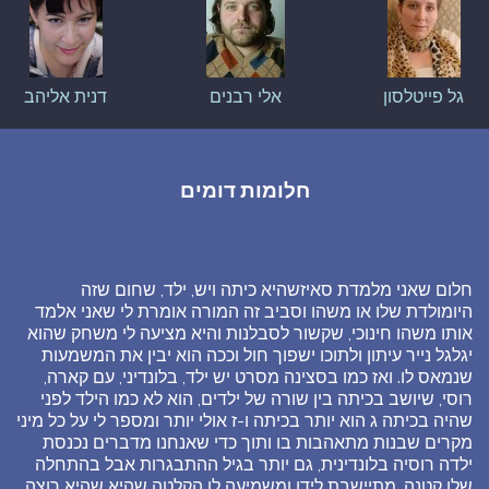
גל פייטלסון
אלי רבנים
דנית אליהב
חלומות דומים
חלום שאני מלמדת סאיזשהיא כיתה ויש, ילד, שחום שזה
היומולדת שלו או משהו וסביב זה המורה אומרת לי שאני אלמד
אותו משהו חינוכי, שקשור לסבלנות והיא מציעה לי משחק שהוא
יגלגל נייר עיתון ולתוכו ישפוך חול וככה הוא יבין את המשמעות
שנמאס לו. ואז כמו בסצינה מסרט יש ילד, בלונדיני, עם קארה,
רוסי, שיושב בכיתה בין שורה של ילדים, הוא לא כמו הילד לפני
שהיה בכיתה ג הוא יותר בכיתה ו-ז אולי יותר ומספר לי על כל מיני
מקרים שבנות מתאהבות בו ותוך כדי שאנחנו מדברים נכנסת
ילדה רוסיה בלונדינית, גם יותר בגיל ההתבגרות אבל בהתחלה
שלו קטנה. מתיישבת לידו ומשמיעה לו הקלטה שהיא שהיא רוצה