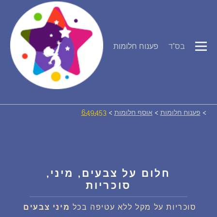
פירוש חלומות
בס"ד
פענוח חלומות
יומן החלומות שלך (0)
סמלים בחלום
>
פענוח חלומות
>
אוסף חלומות
>
649453
אוסף החלומות
על מה חולמים
חלום על צבעים, מיני,
חלומות נפוצים
סוכריות
רכישת אוצר החלומות
$
סוכריות על מקל ללא עטיפה בכל
מיני
צבעים