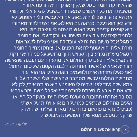
שהיא יורקת חומר סגול שמקיף אותך. היא רודפת אחריי
ומשביתה את כל האנשים שמאחוריי בשביל להגיע אליי ולהשיג
את האופנוע. בשבילו היא באה. אני רץ. עכשיו בלי האופנוע. לא
יודע לאן הוא נעלם. כנראה גם היא לא. אני נצמד לקיר מאחורי
היא קופצת קדימה מעל האנשים שממולי וניצבת מולי היא
נלחמת קצת עם עוד איזה מישהו ואז יורקת עליי את החומר
הסגול אבל משום מה זה לא עובד לה ואני מצליח לשגר אותו
חזרה אליה. הוא עוטף לה את הפנים אני צוחק ומחייך החומר
הסגול מעליה נקרע בין רגע ויש חיוך מרושע על פניה היא יורקת
וזה מגיע אליי הפעם סוף החלום אני מתעורר עם תובנה שהאישה
הזו היא אמא של אשתו החתולה הלבנה הקטנה של טום החתול
(אני כאילו מזדהה איתו ולפעמים רואה כאילו אני הוא. עוד
מתחילת החלום) עכשיו מסתבר שהאישה שלי נשלחה על ידי
אמא שלה (עוד לפני שהיה לי האופנוע היא הייתה איתי, לכן לא
יודע אם היא כאילו חיכתה להזדמנות שאקבל משהו יקר ערך או
מסיבה אחרת) התובנה מזעזעת כאילו חייתי בשקר כל חיי ואז
רגעים מהחלום שנראים כמו שקרים או עוויתות של אשתי
(כביכול) נראים פתאום ברורים לי מאחר וגיליתי שהיא רק
שחקנית מטעם אמא שלה הפושעת המבוקשת
יולי 05, 2026
>
קראו את פענוח החלום