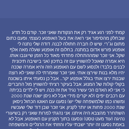
קמתי לפני רגע אגיד רק את הנקודות שאני זוכר. קודם כל תדע
שבחלק מהסיפור אני רואה את בעל האופנוע כעצמי, ופעם כתום
מתום וג׳רי, שיש לו חברה חתולה לבנה. דודה שלי נתנה לי
אופנוע פורש אדום במתנה. בחלום זה אופנוע שעלה מאה אלף
שקל. אני זוכר שמההתחלה פחדתי מאוד כל הזמן שייגנבו אותו.
היא אמרה שאוכל להשוויץ עם זה בתיכון (אני בישיבה תיכונית
לבנים בלבד) ולנסוע לשם עם האופנוע הזה והיא אמרה שככה
יהיו מלא בנות שירצו אותי, ואני זוכר שאמרתי לה שאני לא רוצה
שבנות ירצו אותי בגלל אופנוע יקר... אבל כן נסעתי איתו בשכונה
בקולי קולות של המנוע, אבל בעיקר רציתי להשוויץ מול החברים.
כי אני לא האדם הכי עשיר נגיד את זה ככה, ויש לי ילדים בכיתה
עם רכבים יפים (לא יקרים מידי אבל לא ניסן ישנה שנת 2000
ומשהו כמו שלמשפחה שלי יש) נסענו עם האוטו הכחול ניסאן
שנת 2000 פחות או יותר לקניון. אני זוכר שבן דוד שלי שעכשיו
השתחרר מהצבא היה איתנו. אני נהגתי למרות שאני רק בשיעורי
נהיגה (עוד מעט טסט) ונסענו בתוך הקניון עם האופנוע, אבל לא
באמת נסענו זה יותר ישבתי עליו והזזתי את הרגליים והמשפחה