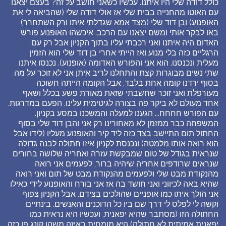
כולל דודה שלי היו איתנו. עכשיו כשאני חושב על זה? בעצם יצאנו
עם האוטו מהחנייה בבית שלי אז אולי דודה שלי (שהביאה לי את
האופנוע) ובן דוד שלי (מצד אמא שגדלתי איתו ורק השתחרר)
באו לבקר אותי ומשם יצאנו עם הרכב. איכשהו האופנוע פורש
האדום היה איתנו ואני רכבתי עליו בתוך הקניון אבל רק עם
הרגליים כזה בלי מנוע ואז הייתי אחרי בן דוד שלי הוא הזמין
מעלית ונכנסנו. הוא אני והפורש האדומה (אופנוע). נכנסו איתנו
שתי נשים מבוגרות קצת והתחלנו לריב איתן אני לא זוכר על מה
בסוף ירדנו קומה אחת בלבד, אבל הקומה הייתה חשוכה
מעורפלת ואני זוכר שחשבתי שזאת מאורת פשע בכלל ושאף
אחד מעולם לא ביקר פה בצורה לגיטימית עלינו. הפעם במדרגות.
עם הפורש חחחח... הגענו למעלה והמשכנו במסע בקניון.
המשפחה כבר ממזמן לא מאחורינו רק אני והבן דוד שלי בסוף
החתול תום התיישב בצד כזה ליד קיר והאופנוע מעליו (לידו אבל
הוא רואה אותו מלמטה) ונכנסת לקניון איזו חתולה לבנה גדולה
שנראית בגודל של טום שמבקשת עזרה ואחריה שלושה בחורים
שנראים שרודפים אחריה שיהיה ברור, לפעמים אני רואה
מהנקודת מבט שלי ולפעמים מהנקודת מבט של תום ואני רואה
שהיא באה לכיווני ואני חושד בה אז אני בורח והאופנוע לידי כאילו
אני הולך איתו כמו אופניים שהולכים בצידם. אבל הקניון צפוף
וקשה לי לפלס לי דרך שם ביו כל הדוכנים והאנשים. בינתיים
החתולה הזו (מסתבר שהיא יפאנית, ועכשיו היא נראית כמו
יפאנית אמיתית לא חתולה) היא מומחית באיזה משהו קונג פו כזה