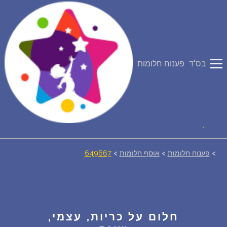
פירוש חלומות
בס"ד
פענוח חלומות
יומן החלומות שלך (0)
סמלים בחלום
אוסף החלומות
על מה חולמים
>
פענוח חלומות
>
אוסף חלומות
>
649667
חלומות נפוצים
רכישת אוצר החלומות
$
חלום על כריות, עצמי,