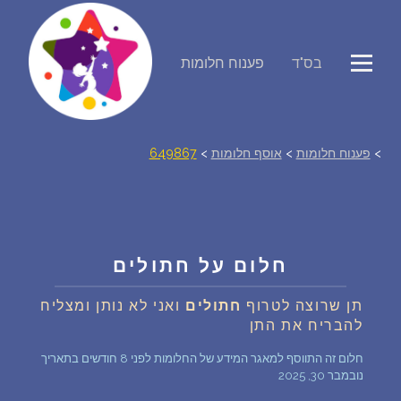
פירוש חלומות
בס"ד
פענוח חלומות
יומן החלומות שלך (0)
>
פענוח חלומות
>
אוסף חלומות
>
649867
סמלים בחלום
אוסף החלומות
חלום על חתולים
על מה חולמים
תן שרוצה לטרוף
חתולים
ואני לא נותן ומצליח
חלומות נפוצים
להבריח את התן
חלום זה התווסף למאגר המידע של החלומות לפני 8 חודשים בתאריך
רכישת אוצר החלומות
$
נובמבר 30, 2025