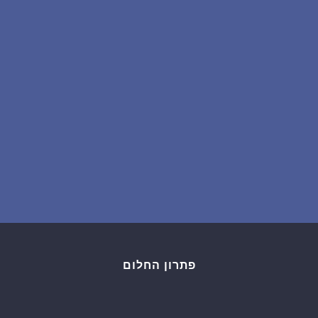
שאלות נפוצות
פענוח חלום אנושי
עלינו
מדיניות פרטיות
הסכם שימוש
3
פתרון החלום