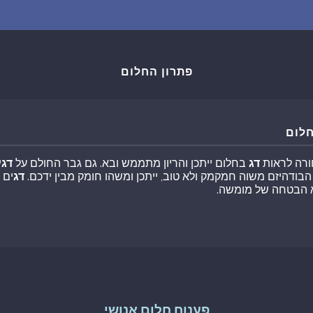
שאלות נפוצות
פענוח חלום אנושי
פתרון החלום
עלינו
חלום
מדיניות פרטיות
חורה לראות
דג
בחלום ייתכן והריון מתממש ובא. גם גבר החולם על
דג
י
בודהיזם משוה חמקמק ולא טוב, ייתכן ומשהו חומק מבין ידכם.
דג
ים 
הסכם שימוש
 הבטחה של מומשה.
2
פענוח חלום אנושי