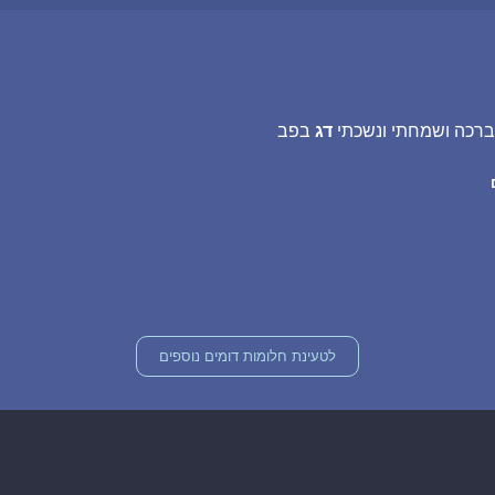
ברכה ושמחתי ונשכתי
דג
בפב
לטעינת חלומות דומים נוספים