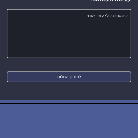
חדש: רכישת בסיס הנתונים של החלומות והפירושים
WE SUPPORT ISRAEL ✡