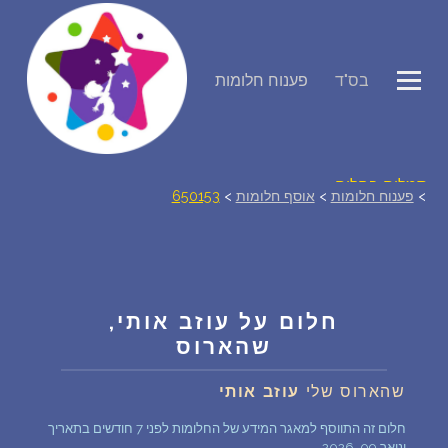
פירוש חלומות
בס"ד
פענוח חלומות
יומן החלומות שלך (0)
סמלים בחלום
>
פענוח חלומות
>
אוסף חלומות
>
650153
אוסף החלומות
על מה חולמים
חלום על עוזב אותי,
שהארוס
חלומות נפוצים
שהארוס שלי
עוזב אותי
רכישת אוצר החלומות
$
חלום זה התווסף למאגר המידע של החלומות לפני 7 חודשים בתאריך
ינואר 09, 2026