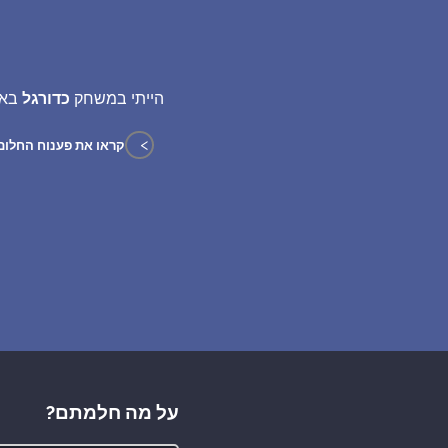
הייתי במשחק
כדורגל
בא 
>
קראו את פענוח החלום
על מה חלמתם?