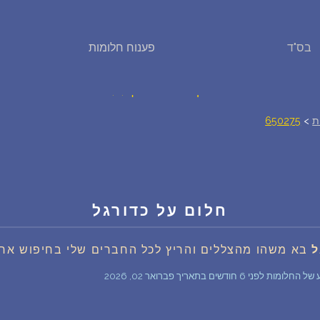
בס"ד
פענוח חלומות
פירוש חלומות
יומן החלומות שלך (0)
ת
>
650275
סמלים בחלום
אוסף החלומות
חלום על כדורגל
על מה חולמים
ל
בא משהו מהצללים והריץ לכל החברים שלי בחיפוש אחר
חלומות נפוצים
חודשים בתאריך פברואר 02, 2026
רכישת אוצר החלומות
$