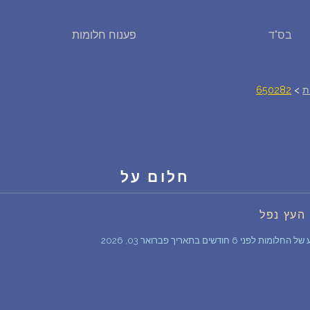
בס"ד
פענוח חלומות
פירוש חלומות
יומן החלומות שלך (0)
ת
>
650282
סמלים בחלום
אוסף החלומות
חלום על
על מה חולמים
העץ נפל
חודשים בתאריך פברואר 03, 2026
חלומות נפוצים
רכישת אוצר החלומות
$