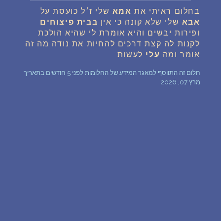
בחלום ראיתי את
אמא
שלי ז׳ל כועסת על
שאלות נפוצות
אבא
שלי שלא קונה כי אין
בבית
פיצוחים
ופירות יבשים והיא אומרת לי שהיא הולכת
פענוח חלום אנושי
לקנות לה קצת דרכים להחיות את נודה מה זה
אומר ומה
עלי
לעשות
עלינו
חלום זה התווסף למאגר המידע של החלומות לפני 5 חודשים בתאריך
מרץ 07, 2026
מדיניות פרטיות
הסכם שימוש
1