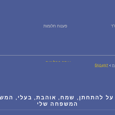
פירוש חלומות
ד
פענוח חלומות
יומן החלומות שלך (0)
סמלים בחלום
אוסף החלומות
ת
>
650497
על מה חולמים
חלומות נפוצים
על להתחתן, שמח, אוהבת, בעלי, המש
המשפחה שלי
רכישת אוצר החלומות
$