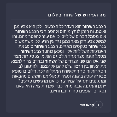
מה הפירוש של שחור בחלום
הצבע ה
שחור
הוא העדר כל הצבעים. ולכן הוא צבע מגן
ואוטם. זה הזמן לנתץ מיתוס ולהסביר כי הצבע ה
שחור
,
אינו מסמל דברים שליליים, כי אם עוזר להפטר מהם. זהו
למשל צבע חזק מאד כמגן נגד עין הרע, לכן משתמשים
בנר
שחור
בטקסים מאגיים. הצבע ה
שחור
סופג את
האנרגיות השליליות אליו, ומכאן כוחו. הצבע ה
שחור
מסמל הגנה מצד אחד אולם גם הוא מייצג סגירות מצד
שני. אלו הם שני הצדדים של ה
שחור
ובחיים צריך למצוא
את האיזון בין הרצון שלנו להגן על עצמנו ולהתגונן לבין
הסגירות וחוסר התקשורת המתלווה לכך. חלום בו מופיע
צבע זה עוסק בהגנה וסגירות. אולי אנו חוששים מהבאות
ומתגוננים יתר על המידה, היכן אנו מרגישים פגיעים?
ייתכן והמגננה גובה מחיר כבד שכן התוצאה היא שאנו
נסגרים והופכים פחות חברותיים.
>
קראו עוד