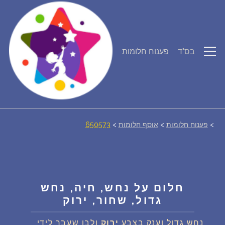
פירוש חלומות
בס"ד
פענוח חלומות
יומן החלומות שלך (0)
סמלים בחלום
אוסף החלומות
>
פענוח חלומות
>
אוסף חלומות
>
650573
על מה חולמים
חלומות נפוצים
חלום על נחש, חיה, נחש
גדול, שחור, ירוק
רכישת אוצר החלומות
$
נחש גדול וענק בצבע
ירוק
ולבן שעבר לידי