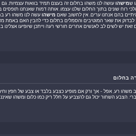
 ש
מישהו
עושה לנו משהו בחלום זה בעצם תמיד בוואות עצמיות. גם
מ
י רוח שונים בתוך החלום שלנו עצמו. אותה דמות שאנחנו תופסים בח
תיים בהם אנחנו ערים. אין לחשוב שאם
מישהו
עשה לנו משהו רע בח
 לבדוק את שאר המוטיבים והסמלים בחלום כדי להבין האם באמת מדו
זאת יש לשים לב לאנשים אחרים חורשי רעה וייתכן שיופיעו אצלינו בח
ה בחלום
שהו רע, אפל - אך ורק אם מופיע כצבע בלבד או צבע של חפץ וחיה 
ברי. הצבע השחור יכול גם להצביע על חלל ריק כמו כלום ומשהו שאיננו 