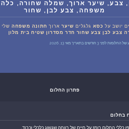
, צבע, שיער ארוך, שמלה שחורה, כלה,
שאלות נפוצות
משפחה, צבע לבן, שחור
פענוח חלום אנושי
ם יושב על
כסא
גלגלים
שיער
ארוך
חתונה
משפחה
שלי
ש
ה
צבע
לבן
צבע
שחור
חדר
מסדרון
שטיח
בית
מלון
עלינו
3 חודשים בתאריך מאי 13, 2026
מדיניות פרטיות
הסכם שימוש
פתרון החלום
2
 בחלום
 כללי החלום רומז על חיים של רווחה,שגשוג כלכלי וכבוד.