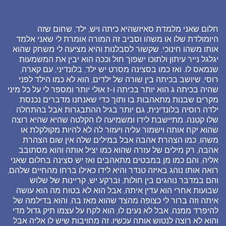
חלום שאני מלמדת סאיזשהיא כיתה ויש, ילד, שחום שזה
היומולדת שלו או משהו וסביב זה המורה אומרת לי שאני אלמד
אותו משהו חינוכי, שקשור לסבלנות והיא מציעה לי משחק שהוא
יגלגל נייר עיתון ולתוכו ישפוך חול וככה הוא יבין את המשמעות
שנמאס לו. ואז כמו בסצינה מסרט יש ילד, בלונדיני, עם קארה,
רוסי, שיושב בכיתה בין שורה של ילדים, הוא לא כמו הילד לפני
שהיה בכיתה ג הוא יותר בכיתה ו-ז אולי יותר ומספר לי על כל מיני
מקרים שבנות מתאהבות בו ותוך כדי שאנחנו מדברים נכנסת
ילדה רוסיה בלונדינית, גם יותר בגיל ההתבגרות אבל בהתחלה
שלו קטנה. מתיישבת לידו ומשמיעה לו הקלטה שהיא שהיא רוצה
שהוא יקח אותה וישמור עליה ויעזור לה לא להיות מקולקלת או
משהו, כמו הצהרת אהבה אבל במילים שלה אין שום הצהרת
אהבה, רק מילים של עזרה שהוא כמו יציל אותה והוא מסתובב
אליה, והם כמו מן במבטים מתאהבים ואז יש סצינה בחלום שאני
רואה אותו נוהג באיזה טנדר והיא לידו כאילו ברחו מהחיים שלהם,
והם במדבר נוהגים בין חולות, וברקע יש, קריינות של שלוש
שבועות אחרי הוא עדין איתה, אבל הוא לא בטוח מה הוא עושה
איתה וזה ברור לי כצופה מהצד שהוא מאז בה, והוא בדילמה של
להיפרד ממנה, אבל לא נעים לו, הוא לקח על עצמו תיק גדול מדי
והוא לא רוצה לנטוש אותה עכשיו. זה מחויבות שיש לו אליה אבל