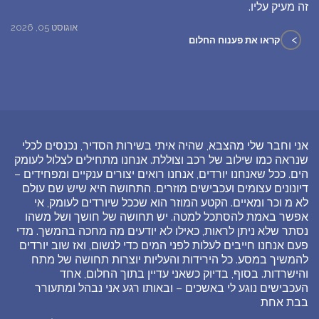
זה מעיק עליו.
אוגוסט 05, 2026
>
קראו את פענוח החלום
אני וחבר שלי מהצבא, שהיה איתי בשירות הסדיר, נכנסים לכלי
שנראה כמו שילוב של רכב וצוללת. אנחנו מתחילים לצלול לעומק
הים. ככל שאנחנו יורדים, אנחנו רואים יצורים ענקיים ומפחידים –
דיונונים עצומים ועכבישים מוזרים. התחושה היא שיש שם עולם
לא מ וכר ומאיים. הקטע המוזר הוא שככל שיורדים לעומק, אי
אפשר באמת להסתכל למטה. יש תחושה של חושך ושל משהו
נסתר שלא ניתן לראות, כאילו לא יודעים מה מחכה בהמשך. מדי
פעם אנחנו חייבים לעלות לפני המים כדי לנשום, ואז שוב יורדים
להמשיך במסע. כל הירידות והעליות יוצרות תחושה של מתח
והישרדות. בסוף, בדיוק כשאני עדיין בתוך החלום, אחד
העכבישים נוגע לי באשכים – ובאותו רגע אני נבהל ומתעורר
בבת אחת