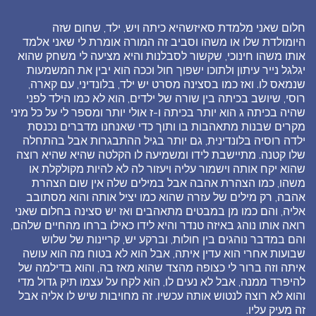
חלום שאני מלמדת סאיזשהיא כיתה ויש, ילד, שחום שזה
היומולדת שלו או משהו וסביב זה המורה אומרת לי שאני אלמד
אותו משהו חינוכי, שקשור לסבלנות והיא מציעה לי משחק שהוא
יגלגל נייר עיתון ולתוכו ישפוך חול וככה הוא יבין את המשמעות
שנמאס לו. ואז כמו בסצינה מסרט יש ילד, בלונדיני, עם קארה,
רוסי, שיושב בכיתה בין שורה של ילדים, הוא לא כמו הילד לפני
שהיה בכיתה ג הוא יותר בכיתה ו-ז אולי יותר ומספר לי על כל מיני
מקרים שבנות מתאהבות בו ותוך כדי שאנחנו מדברים נכנסת
ילדה רוסיה בלונדינית, גם יותר בגיל ההתבגרות אבל בהתחלה
שלו קטנה. מתיישבת לידו ומשמיעה לו הקלטה שהיא שהיא רוצה
שהוא יקח אותה וישמור עליה ויעזור לה לא להיות מקולקלת או
משהו, כמו הצהרת אהבה אבל במילים שלה אין שום הצהרת
אהבה, רק מילים של עזרה שהוא כמו יציל אותה והוא מסתובב
אליה, והם כמו מן במבטים מתאהבים ואז יש סצינה בחלום שאני
רואה אותו נוהג באיזה טנדר והיא לידו כאילו ברחו מהחיים שלהם,
והם במדבר נוהגים בין חולות, וברקע יש, קריינות של שלוש
שבועות אחרי הוא עדין איתה, אבל הוא לא בטוח מה הוא עושה
איתה וזה ברור לי כצופה מהצד שהוא מאז בה, והוא בדילמה של
להיפרד ממנה, אבל לא נעים לו, הוא לקח על עצמו תיק גדול מדי
והוא לא רוצה לנטוש אותה עכשיו. זה מחויבות שיש לו אליה אבל
זה מעיק עליו.