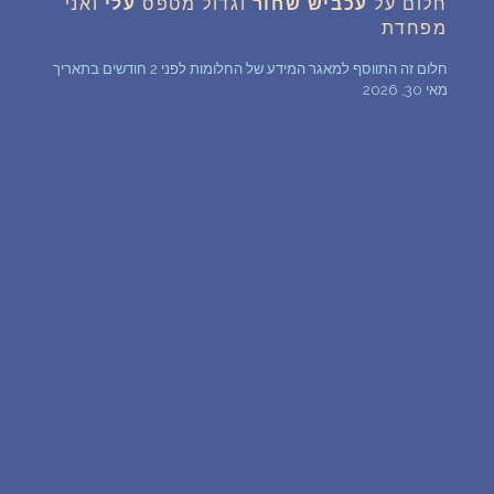
חלום על
עכביש
שחור
וגדול מטפס
עלי
ואני
מפחדת
שאלות נפוצות
חלום זה התווסף למאגר המידע של החלומות לפני 2 חודשים בתאריך
מאי 30, 2026
פענוח חלום אנושי
עלינו
מדיניות פרטיות
הסכם שימוש
1