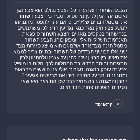
הצבע ה
שחור
הוא העדר כל הצבעים. ולכן הוא צבע מגן
ואוטם. זה הזמן לנתץ מיתוס ולהסביר כי הצבע ה
שחור
,
אינו מסמל דברים שליליים, כי אם עוזר להפטר מהם. זהו
למשל צבע חזק מאד כמגן נגד עין הרע, לכן משתמשים
בנר
שחור
בטקסים מאגיים. הצבע ה
שחור
סופג את
האנרגיות השליליות אליו, ומכאן כוחו. הצבע ה
שחור
מסמל הגנה מצד אחד אולם גם הוא מייצג סגירות מצד
שני. אלו הם שני הצדדים של ה
שחור
ובחיים צריך למצוא
את האיזון בין הרצון שלנו להגן על עצמנו ולהתגונן לבין
הסגירות וחוסר התקשורת המתלווה לכך. חלום בו מופיע
צבע זה עוסק בהגנה וסגירות. אולי אנו חוששים מהבאות
ומתגוננים יתר על המידה, היכן אנו מרגישים פגיעים?
ייתכן והמגננה גובה מחיר כבד שכן התוצאה היא שאנו
נסגרים והופכים פחות חברותיים.
>
קראו עוד