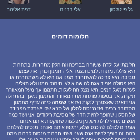
גל פייטלסון
אלי רבנים
דנית אליהב
חלומות דומים
חל.מתי על ילדה ששוחה בבריכה וזה חלק מתחרות, בתחרות
היא צוללת מתחת למים ונצמד אליה תמנון וכורך את עצמו
סביבה, היא צריכה להשתחרר ממנו אם היא לא משתחררת אז
היא פסולה. אני דואגת לה שהיא לא. תיחנק ממנו ולא תצליח
לעלות מעל המים. היא מצליחה לעלות. התמנון עף מעל המאוורר
תיקרה, אני בטעות פותחת את המאוורר והתמנון נמעך. בהתחלה
אני דואגת שאצטרך לנקות ואז אני
שמח
ה כי זה עדיף מתמנון
מסתובב בבית. ואז נכנסת לסלון של סבא שלי יש דלת מפרידה
של הסלון. שהופך להיות חדר של מסיבת ריקודים, אני ועוד כמה
אנשים מחוץ לדלת ויש, מן מפלצות שתוקפות אותנו אנחנו
אומרים לכולם להיכנס שלא, יתקפו אותם ואנחנו מנסים להילחם
בהם, זה הופך להיות אנס שאני ושתי חברות מנסות לברוח ממנו
הוא מנסה להכריח אותנו לשכב איתו ואז אח של בן זוג שלי