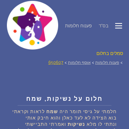
פירוש חלומות
בס"ד
פענוח חלומות
יומן החלומות שלך (0)
סמלים בחלום
>
פענוח חלומות
>
אוסף חלומות
>
650607
אוסף החלומות
על מה חולמים
חלום על נשיקות, שמח
חלומות נפוצים
חלמתי על גיסי תומר היה
שמח
לראות וקראתי
בוא הצידה לא לעד כאלן והוא חיבק אותי
רכישת אוצר החלומות
$
ונתתי לו מלא
נשיקות
ואמרתי התביישתי