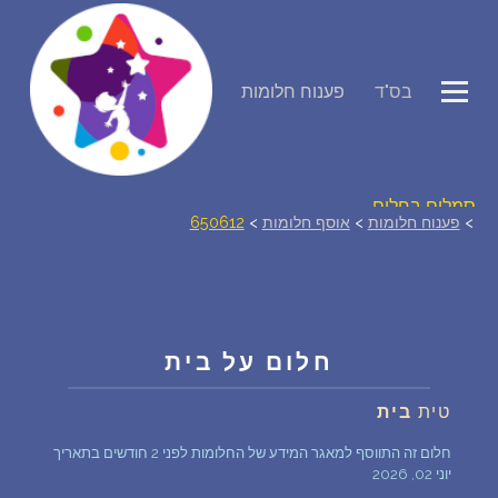
פירוש חלומות
בס"ד
פענוח חלומות
יומן החלומות שלך (0)
סמלים בחלום
>
פענוח חלומות
>
אוסף חלומות
>
650612
אוסף החלומות
על מה חולמים
חלום על בית
חלומות נפוצים
טית
בית
חלום זה התווסף למאגר המידע של החלומות לפני 2 חודשים בתאריך
רכישת אוצר החלומות
$
יוני 02, 2026