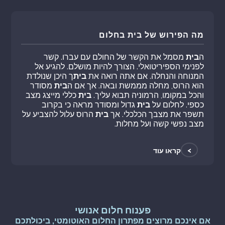
מה הפירוש של בית בחלום
ה
בית
מסמל את הקשר של החולם עם עברו. קשר
לפנימי הספיריטואלי. הצורך להיות מושלם. להגיע אל
המנוחה והנחלה. אם אתה רואה את
בית
ך היכן שנולדת
הוא הרוס, מחלה מממשת ובאה. אך אם ה
בית
מסודר
והכל במקומו, הרמוניה תבוא עליך.
בית
כללי מייצג מצב
כספי. לחלום על
בית
גדול ומסודר מראה כי בקרוב
תשפר את מצבך הכלכלי. אך
בית
הרוס עלול להצביע על
מצב נפשי קשה ועל מחלות.
>
קראו עוד
פענוח חלום אנושי
אם אינכם מרוצים מפתרון החלום האוטומטי, ביכולתכם